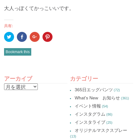
大人っぽくてかっこいいです。
共有:
ク
Facebook
ク
ク
リ
で
リ
リ
ッ
共
ッ
ッ
ク
有
ク
ク
し
(新
し
し
Bookmark this
て
し
て
て
Twitter
い
Google+
Pinterest
で
ウ
で
で
共
ィ
共
共
有
ン
有
有
POST
(新
ド
(新
(新
し
ウ
し
し
アーカイブ
カテゴリー
い
で
い
い
NAVIGATION
ウ
開
ウ
ウ
ア
ィ
き
ィ
ィ
365日エッグパンツ
(72)
ン
ま
ン
ン
ー
ド
す)
ド
ド
What's New お知らせ
(361)
ウ
ウ
ウ
カ
で
で
で
イベント情報
(54)
開
開
開
イ
き
き
き
インスタグラム
ま
ま
ま
(86)
ブ
す)
す)
す)
インスタライブ
(25)
オリジナルマスクスプレー
(13)