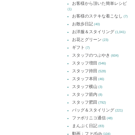
お客様から頂いた簡単レシピ
(1)
お客様のステキな着こなし
(7)
お散歩日記
(40)
お洋服＆スタイリング
(1,041)
お花とグリーン
(23)
ギフト
(7)
スタッフのつぶやき
(604)
スタッフ増田
(546)
スタッフ持田
(528)
スタッフ本田
(46)
スタッフ横山
(3)
スタッフ箭内
(8)
スタッフ肥田
(792)
バッグ＆スタイリング
(221)
ファボリニコ通信
(48)
まんぷく日記
(83)
動画：ファボch
(104)