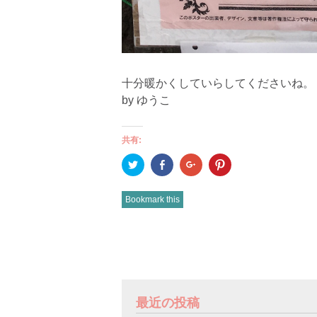
十分暖かくしていらしてくださいね。
by ゆうこ
共有:
ク
Facebook
ク
ク
リ
で
リ
リ
ッ
共
ッ
ッ
ク
有
ク
ク
し
(新
し
し
Bookmark this
て
し
て
て
Twitter
い
Google+
Pinterest
で
ウ
で
で
共
ィ
共
共
有
ン
有
有
POST
(新
ド
(新
(新
し
ウ
し
し
い
で
い
い
NAVIGATION
ウ
開
ウ
ウ
ィ
き
ィ
ィ
ン
ま
ン
ン
ド
す)
ド
ド
最近の投稿
ウ
ウ
ウ
で
で
で