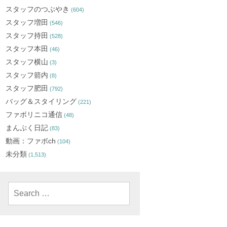
スタッフのつぶやき
(604)
スタッフ増田
(546)
スタッフ持田
(528)
スタッフ本田
(46)
スタッフ横山
(3)
スタッフ箭内
(8)
スタッフ肥田
(792)
バッグ＆スタイリング
(221)
ファボリニコ通信
(48)
まんぷく日記
(83)
動画：ファボch
(104)
未分類
(1,513)
Search
for: