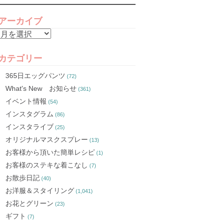
アーカイブ
ア
ー
カ
カテゴリー
イ
365日エッグパンツ
(72)
ブ
What's New お知らせ
(361)
イベント情報
(54)
インスタグラム
(86)
インスタライブ
(25)
オリジナルマスクスプレー
(13)
お客様から頂いた簡単レシピ
(1)
お客様のステキな着こなし
(7)
お散歩日記
(40)
お洋服＆スタイリング
(1,041)
お花とグリーン
(23)
ギフト
(7)