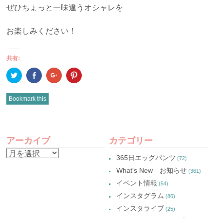
ぜひちょっと一味違うオシャレを
お楽しみください！
共有:
ク
Facebook
ク
ク
リ
で
リ
リ
ッ
共
ッ
ッ
ク
有
ク
ク
し
(新
し
し
Bookmark this
て
し
て
て
Twitter
い
Google+
Pinterest
で
ウ
で
で
共
ィ
共
共
有
ン
有
有
POST
(新
ド
(新
(新
し
ウ
し
し
アーカイブ
カテゴリー
い
で
い
い
NAVIGATION
ウ
開
ウ
ウ
ア
ィ
き
ィ
ィ
365日エッグパンツ
(72)
ン
ま
ン
ン
ー
ド
す)
ド
ド
What's New お知らせ
(361)
ウ
ウ
ウ
カ
で
で
で
イベント情報
(54)
開
開
開
イ
き
き
き
インスタグラム
ま
ま
ま
(86)
ブ
す)
す)
す)
インスタライブ
(25)