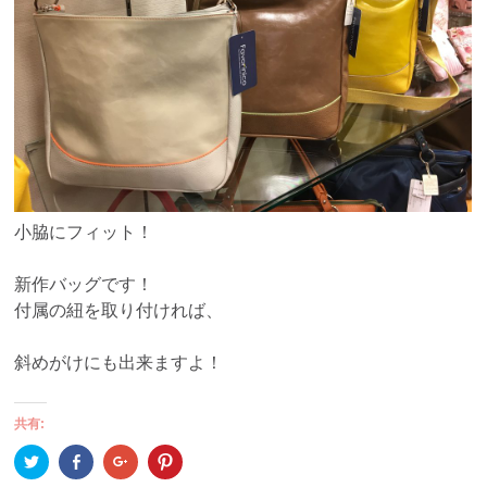
小脇にフィット！
新作バッグです！
付属の紐を取り付ければ、
斜めがけにも出来ますよ！
共有:
ク
Facebook
ク
ク
リ
で
リ
リ
ッ
共
ッ
ッ