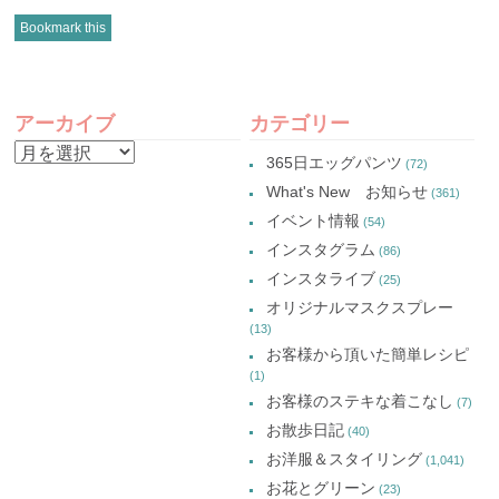
ク
有
ク
ク
し
(新
し
し
Bookmark this
て
し
て
て
Twitter
い
Google+
Pinterest
で
ウ
で
で
共
ィ
共
共
有
ン
有
有
POST
(新
ド
(新
(新
し
ウ
し
し
アーカイブ
カテゴリー
い
で
い
い
NAVIGATION
ウ
開
ウ
ウ
ア
ィ
き
ィ
ィ
365日エッグパンツ
(72)
ン
ま
ン
ン
ー
ド
す)
ド
ド
What's New お知らせ
(361)
ウ
ウ
ウ
カ
で
で
で
イベント情報
(54)
開
開
開
イ
き
き
き
インスタグラム
ま
ま
ま
(86)
ブ
す)
す)
す)
インスタライブ
(25)
オリジナルマスクスプレー
(13)
お客様から頂いた簡単レシピ
(1)
お客様のステキな着こなし
(7)
お散歩日記
(40)
お洋服＆スタイリング
(1,041)
お花とグリーン
(23)