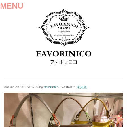
MENU
SKIP
Posted on
2017-02-19
by
favorinico
/ Posted in
未分類
TO
CONTENT