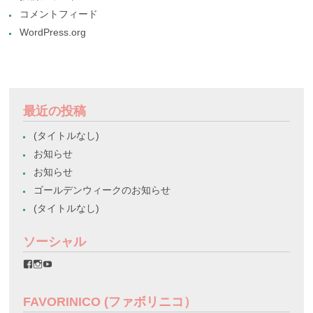
コメントフィード
WordPress.org
最近の投稿
(タイトルなし)
お知らせ
お知らせ
ゴールデンウィークのお知らせ
(タイトルなし)
ソーシャル
favorinico.jp
favorinico.jp
staff.favorinico
さ
さ
さ
ん
ん
ん
の
の
の
FAVORINICO (ファボリニコ）
プ
プ
プ
ロ
ロ
ロ