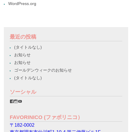
WordPress.org
最近の投稿
(タイトルなし)
お知らせ
お知らせ
ゴールデンウィークのお知らせ
(タイトルなし)
ソーシャル
favorinico.jp
favorinico.jp
staff.favorinico
さ
さ
さ
ん
ん
ん
の
の
の
FAVORINICO (ファボリニコ）
プ
プ
プ
ロ
ロ
ロ
〒182-0002
フ
フ
フ
ィ
ィ
ィ