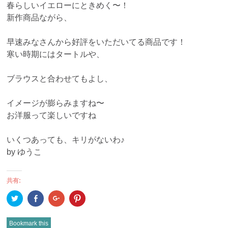
春らしいイエローにときめく〜！
新作商品ながら、
早速みなさんから好評をいただいてる商品です！
寒い時期にはタートルや、
ブラウスと合わせてもよし、
イメージが膨らみますね〜
お洋服って楽しいですね
いくつあっても、キリがないわ♪
by ゆうこ
共有:
ク
Facebook
ク
ク
リ
で
リ
リ
ッ
共
ッ
ッ
ク
有
ク
ク
し
(新
し
し
Bookmark this
て
し
て
て