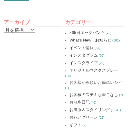
Twitter
い
Google+
Pinterest
で
ウ
で
で
共
ィ
共
共
有
ン
有
有
POST
(新
ド
(新
(新
し
ウ
し
し
アーカイブ
カテゴリー
い
で
い
い
NAVIGATION
ウ
開
ウ
ウ
ア
ィ
き
ィ
ィ
365日エッグパンツ
(72)
ン
ま
ン
ン
ー
ド
す)
ド
ド
What's New お知らせ
(361)
ウ
ウ
ウ
カ
で
で
で
イベント情報
(54)
開
開
開
イ
き
き
き
インスタグラム
ま
ま
ま
(86)
ブ
す)
す)
す)
インスタライブ
(25)
オリジナルマスクスプレー
(13)
お客様から頂いた簡単レシピ
(1)
お客様のステキな着こなし
(7)
お散歩日記
(40)
お洋服＆スタイリング
(1,041)
お花とグリーン
(23)
ギフト
(7)