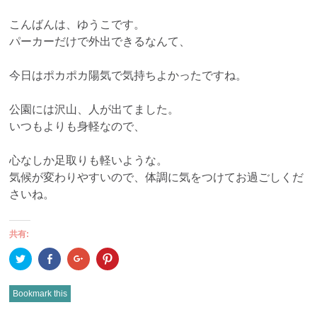
こんばんは、ゆうこです。
パーカーだけで外出できるなんて、
今日はポカポカ陽気で気持ちよかったですね。
公園には沢山、人が出てました。
いつもよりも身軽なので、
心なしか足取りも軽いような。
気候が変わりやすいので、体調に気をつけてお過ごしくだ
さいね。
共有:
ク
Facebook
ク
ク
リ
で
リ
リ
ッ
共
ッ
ッ
ク
有
ク
ク
し
(新
し
し
Bookmark this
て
し
て
て
Twitter
い
Google+
Pinterest
で
ウ
で
で