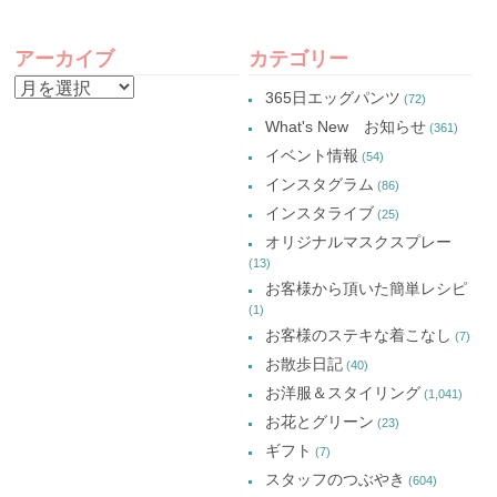
共
ィ
共
共
有
ン
有
有
POST
(新
ド
(新
(新
し
ウ
し
し
アーカイブ
カテゴリー
い
で
い
い
NAVIGATION
ウ
開
ウ
ウ
ア
ィ
き
ィ
ィ
365日エッグパンツ
(72)
ン
ま
ン
ン
ー
ド
す)
ド
ド
What's New お知らせ
(361)
ウ
ウ
ウ
カ
で
で
で
イベント情報
(54)
開
開
開
イ
き
き
き
インスタグラム
ま
ま
ま
(86)
ブ
す)
す)
す)
インスタライブ
(25)
オリジナルマスクスプレー
(13)
お客様から頂いた簡単レシピ
(1)
お客様のステキな着こなし
(7)
お散歩日記
(40)
お洋服＆スタイリング
(1,041)
お花とグリーン
(23)
ギフト
(7)
スタッフのつぶやき
(604)