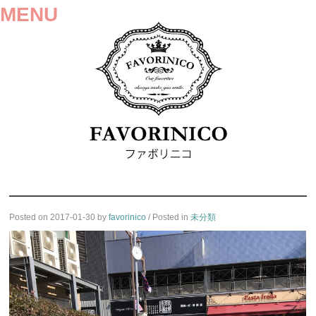
MENU
SKIP
Posted on
2017-01-30
by
favorinico
/ Posted in
未分類
TO
CONTENT