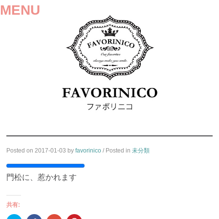
MENU
SKIP
Posted on
2017-01-03
by
favorinico
/ Posted in
未分類
TO
CONTENT
門松に、惹かれます
共有: