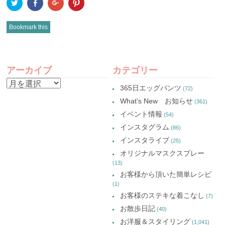
ク
Facebook
ク
ク
リ
で
リ
リ
ッ
共
ッ
ッ
ク
有
ク
ク
し
(新
し
し
Bookmark this
て
し
て
て
Twitter
い
Google+
Pinterest
で
ウ
で
で
共
ィ
共
共
有
ン
有
有
POST
(新
ド
(新
(新
し
ウ
し
し
アーカイブ
カテゴリー
い
で
い
い
NAVIGATION
ウ
開
ウ
ウ
ア
ィ
き
ィ
ィ
365日エッグパンツ
(72)
ン
ま
ン
ン
ー
ド
す)
ド
ド
What's New お知らせ
(361)
ウ
ウ
ウ
カ
で
で
で
イベント情報
(54)
開
開
開
イ
き
き
き
インスタグラム
ま
ま
ま
(86)
ブ
す)
す)
す)
インスタライブ
(25)
オリジナルマスクスプレー
(13)
お客様から頂いた簡単レシピ
(1)
お客様のステキな着こなし
(7)
お散歩日記
(40)
お洋服＆スタイリング
(1,041)