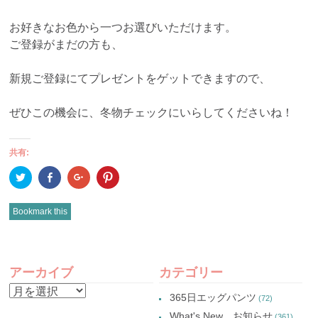
お好きなお色から一つお選びいただけます。
ご登録がまだの方も、
新規ご登録にてプレゼントをゲットできますので、
ぜひこの機会に、冬物チェックにいらしてくださいね！
共有:
ク
Facebook
ク
ク
リ
で
リ
リ
ッ
共
ッ
ッ
ク
有
ク
ク
し
(新
し
し
Bookmark this
て
し
て
て
Twitter
い
Google+
Pinterest
で
ウ
で
で
共
ィ
共
共
有
ン
有
有
POST
(新
ド
(新
(新
し
ウ
し
し
アーカイブ
カテゴリー
い
で
い
い
NAVIGATION
ウ
開
ウ
ウ
ア
ィ
き
ィ
ィ
365日エッグパンツ
(72)
ン
ま
ン
ン
ー
ド
す)
ド
ド
What's New お知らせ
(361)