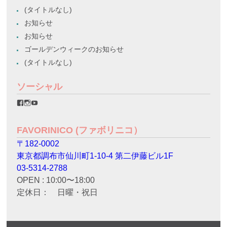
(タイトルなし)
お知らせ
お知らせ
ゴールデンウィークのお知らせ
(タイトルなし)
ソーシャル
favorinico.jp
favorinico.jp
staff.favorinico
さ
さ
さ
ん
ん
ん
の
の
の
FAVORINICO (ファボリニコ）
プ
プ
プ
ロ
ロ
ロ
〒182-0002
フ
フ
フ
ィ
ィ
ィ
東京都調布市仙川町1-10-4 第二伊藤ビル1F
ー
ー
ー
ル
ル
ル
03-5314-2788
を
を
を
OPEN : 10:00〜18:00
Facebook
Instagram
YouTube
で
で
で
定休日： 日曜・祝日
表
表
表
示
示
示