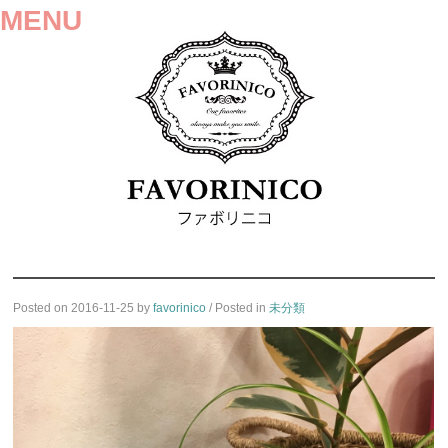
MENU
SKIP
Posted on
2016-11-25
by
favorinico
/ Posted in
未分類
TO
CONTENT