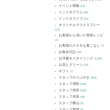
ウ
ウ
ウ
カ
で
で
で
イベント情報
(54)
開
開
開
イ
き
き
き
インスタグラム
ま
ま
ま
(86)
ブ
す)
す)
す)
インスタライブ
(25)
オリジナルマスクスプレー
(13)
お客様から頂いた簡単レシピ
(1)
お客様のステキな着こなし
(7)
お散歩日記
(40)
お洋服＆スタイリング
(1,041)
お花とグリーン
(23)
ギフト
(7)
スタッフのつぶやき
(604)
スタッフ増田
(546)
スタッフ持田
(528)
スタッフ本田
(46)
スタッフ横山
(3)
スタッフ箭内
(8)