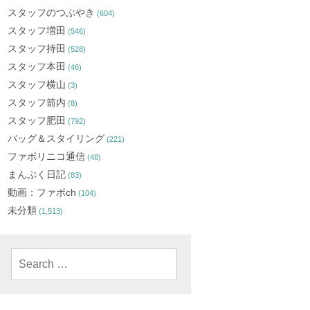
スタッフのつぶやき
(604)
スタッフ増田
(546)
スタッフ持田
(528)
スタッフ本田
(46)
スタッフ横山
(3)
スタッフ箭内
(8)
スタッフ肥田
(792)
バッグ＆スタイリング
(221)
ファボリニコ通信
(48)
まんぷく日記
(83)
動画：ファボch
(104)
未分類
(1,513)
Search
for: