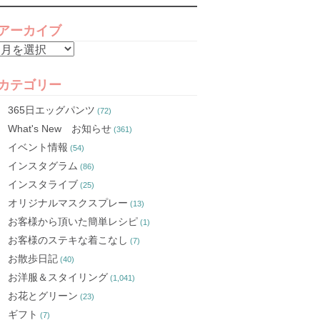
アーカイブ
ア
ー
カ
カテゴリー
イ
365日エッグパンツ
(72)
ブ
What's New お知らせ
(361)
イベント情報
(54)
インスタグラム
(86)
インスタライブ
(25)
オリジナルマスクスプレー
(13)
お客様から頂いた簡単レシピ
(1)
お客様のステキな着こなし
(7)
お散歩日記
(40)
お洋服＆スタイリング
(1,041)
お花とグリーン
(23)
ギフト
(7)