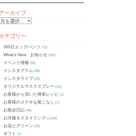
アーカイブ
ア
ー
カ
カテゴリー
イ
365日エッグパンツ
(72)
ブ
What's New お知らせ
(361)
イベント情報
(54)
インスタグラム
(86)
インスタライブ
(25)
オリジナルマスクスプレー
(13)
お客様から頂いた簡単レシピ
(1)
お客様のステキな着こなし
(7)
お散歩日記
(40)
お洋服＆スタイリング
(1,041)
お花とグリーン
(23)
ギフト
(7)