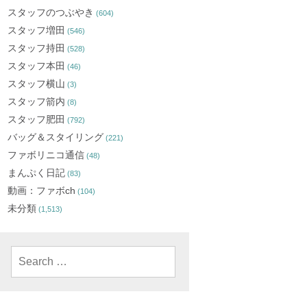
スタッフのつぶやき
(604)
スタッフ増田
(546)
スタッフ持田
(528)
スタッフ本田
(46)
スタッフ横山
(3)
スタッフ箭内
(8)
スタッフ肥田
(792)
バッグ＆スタイリング
(221)
ファボリニコ通信
(48)
まんぷく日記
(83)
動画：ファボch
(104)
未分類
(1,513)
Search
for: