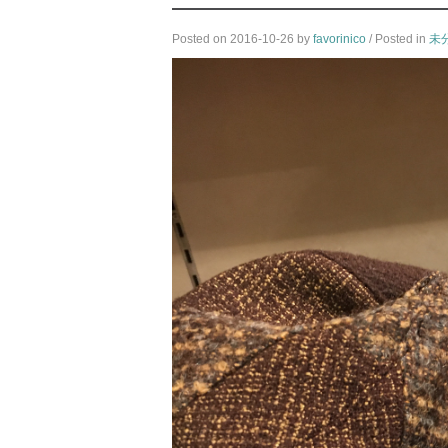
Posted on
2016-10-26
by
favorinico
/ Posted in
未