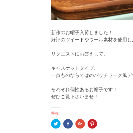
新作のお帽子入荷しました！
好評のツイードやウール素材を使用し
リクエストにお答えして、
キャスケットタイプ。
一点ものならではのパッチワーク風デ
それぞれ個性あるお帽子です！
ぜひご覧下さいませ！
共有:
ク
Facebook
ク
ク
リ
で
リ
リ
ッ
共
ッ
ッ