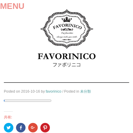
MENU
SKIP
Posted on
2016-10-16
by
favorinico
/ Posted in
未分類
TO
CONTENT
共有:
ク
Facebook
ク
ク
リ
で
リ
リ