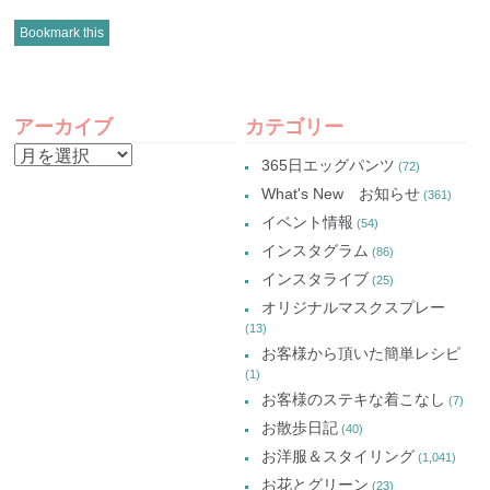
ッ
共
ッ
ッ
ク
有
ク
ク
し
(新
し
し
Bookmark this
て
し
て
て
Twitter
い
Google+
Pinterest
で
ウ
で
で
共
ィ
共
共
有
ン
有
有
POST
(新
ド
(新
(新
し
ウ
し
し
アーカイブ
カテゴリー
い
で
い
い
NAVIGATION
ウ
開
ウ
ウ
ア
ィ
き
ィ
ィ
365日エッグパンツ
(72)
ン
ま
ン
ン
ー
ド
す)
ド
ド
What's New お知らせ
(361)
ウ
ウ
ウ
カ
で
で
で
イベント情報
(54)
開
開
開
イ
き
き
き
インスタグラム
ま
ま
ま
(86)
ブ
す)
す)
す)
インスタライブ
(25)
オリジナルマスクスプレー
(13)
お客様から頂いた簡単レシピ
(1)
お客様のステキな着こなし
(7)
お散歩日記
(40)
お洋服＆スタイリング
(1,041)
お花とグリーン
(23)