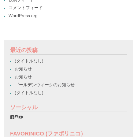
コメントフィード
WordPress.org
最近の投稿
(タイトルなし)
お知らせ
お知らせ
ゴールデンウィークのお知らせ
(タイトルなし)
ソーシャル
favorinico.jp
favorinico.jp
staff.favorinico
さ
さ
さ
ん
ん
ん
の
の
の
FAVORINICO (ファボリニコ）
プ
プ
プ