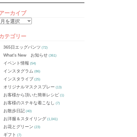
アーカイブ
ア
ー
カ
カテゴリー
イ
365日エッグパンツ
(72)
ブ
What's New お知らせ
(361)
イベント情報
(54)
インスタグラム
(86)
インスタライブ
(25)
オリジナルマスクスプレー
(13)
お客様から頂いた簡単レシピ
(1)
お客様のステキな着こなし
(7)
お散歩日記
(40)
お洋服＆スタイリング
(1,041)
お花とグリーン
(23)
ギフト
(7)