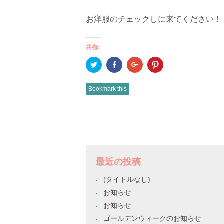
お洋服のチェックしに来てください！
共有:
ク
Facebook
ク
ク
リ
で
リ
リ
ッ
共
ッ
ッ
ク
有
ク
ク
し
(新
し
し
Bookmark this
て
し
て
て
Twitter
い
Google+
Pinterest
で
ウ
で
で
共
ィ
共
共
有
ン
有
有
POST
(新
ド
(新
(新
し
ウ
し
し
い
で
い
い
NAVIGATION
ウ
開
ウ
ウ
ィ
き
ィ
ィ
ン
ま
ン
ン
ド
す)
ド
ド
最近の投稿
ウ
ウ
ウ
で
で
で
開
開
開
(タイトルなし)
き
き
き
ま
ま
ま
お知らせ
す)
す)
す)
お知らせ
ゴールデンウィークのお知らせ