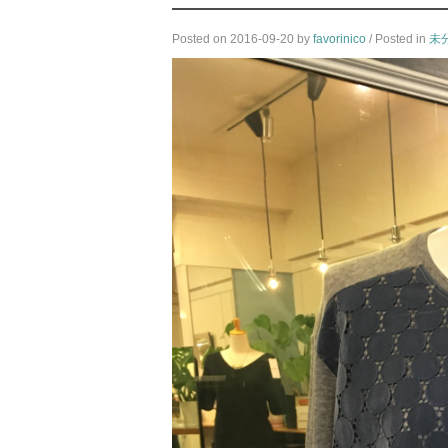
Posted on
2016-09-20
by
favorinico
/ Posted in
未