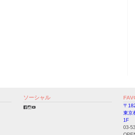
ソーシャル
FA
〒182
favorinico.jp
favorinico.jp
staff.favorinico
さ
さ
さ
東京
ん
ん
ん
の
の
の
1F
プ
プ
プ
03-5
ロ
ロ
ロ
フ
フ
フ
OPEN