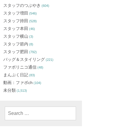
スタッフのつぶやき
(604)
スタッフ増田
(546)
スタッフ持田
(528)
スタッフ本田
(46)
スタッフ横山
(3)
スタッフ箭内
(8)
スタッフ肥田
(792)
バッグ＆スタイリング
(221)
ファボリニコ通信
(48)
まんぷく日記
(83)
動画：ファボch
(104)
未分類
(1,513)
Search
for: