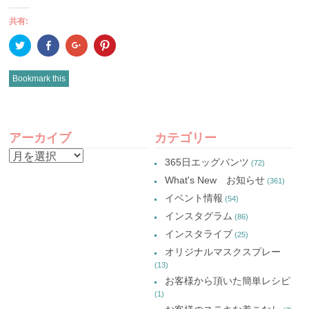
共有:
ク
Facebook
ク
ク
リ
で
リ
リ
ッ
共
ッ
ッ
ク
有
ク
ク
し
(新
し
し
Bookmark this
て
し
て
て
Twitter
い
Google+
Pinterest
で
ウ
で
で
共
ィ
共
共
有
ン
有
有
POST
(新
ド
(新
(新
し
ウ
し
し
アーカイブ
カテゴリー
い
で
い
い
NAVIGATION
ウ
開
ウ
ウ
ア
ィ
き
ィ
ィ
365日エッグパンツ
(72)
ン
ま
ン
ン
ー
ド
す)
ド
ド
What's New お知らせ
(361)
ウ
ウ
ウ
カ
で
で
で
イベント情報
(54)
開
開
開
イ
き
き
き
インスタグラム
ま
ま
ま
(86)
ブ
す)
す)
す)
インスタライブ
(25)
オリジナルマスクスプレー
(13)
お客様から頂いた簡単レシピ
(1)