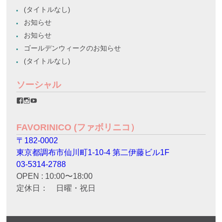
(タイトルなし)
お知らせ
お知らせ
ゴールデンウィークのお知らせ
(タイトルなし)
ソーシャル
favorinico.jp
favorinico.jp
staff.favorinico
さ
さ
さ
ん
ん
ん
の
の
の
FAVORINICO (ファボリニコ）
プ
プ
プ
ロ
ロ
ロ
〒182-0002
フ
フ
フ
ィ
ィ
ィ
東京都調布市仙川町1-10-4 第二伊藤ビル1F
ー
ー
ー
ル
ル
ル
03-5314-2788
を
を
を
OPEN : 10:00〜18:00
Facebook
Instagram
YouTube
で
で
で
定休日： 日曜・祝日
表
表
表
示
示
示