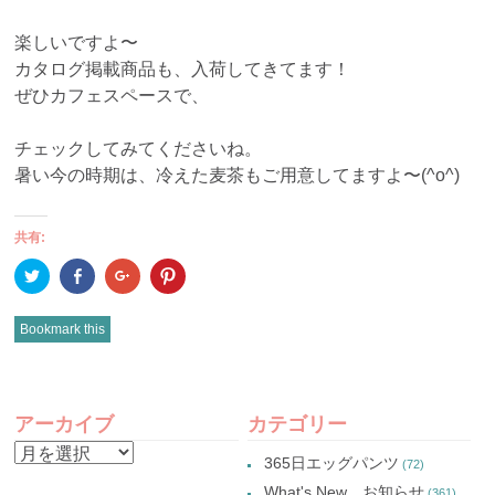
楽しいですよ〜
カタログ掲載商品も、入荷してきてます！
ぜひカフェスペースで、
チェックしてみてくださいね。
暑い今の時期は、冷えた麦茶もご用意してますよ〜(^o^)
共有:
ク
Facebook
ク
ク
リ
で
リ
リ
ッ
共
ッ
ッ
ク
有
ク
ク
し
(新
し
し
Bookmark this
て
し
て
て
Twitter
い
Google+
Pinterest
で
ウ
で
で
共
ィ
共
共
有
ン
有
有
POST
(新
ド
(新
(新
し
ウ
し
し
アーカイブ
カテゴリー
い
で
い
い
NAVIGATION
ウ
開
ウ
ウ
ア
ィ
き
ィ
ィ
365日エッグパンツ
(72)
ン
ま
ン
ン
ー
ド
す)
ド
ド
What's New お知らせ
(361)