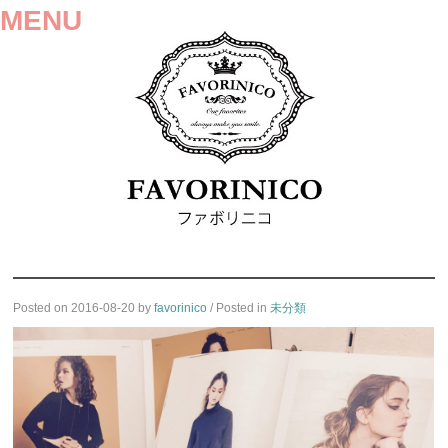
MENU
SKIP
Posted on
2016-08-20
by
favorinico
/ Posted in
未分類
TO
CONTENT