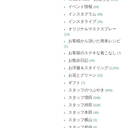
ウ
ウ
ウ
カ
で
で
で
イベント情報
(54)
開
開
開
イ
き
き
き
インスタグラム
ま
ま
ま
(86)
ブ
す)
す)
す)
インスタライブ
(25)
オリジナルマスクスプレー
(13)
お客様から頂いた簡単レシピ
(1)
お客様のステキな着こなし
(7)
お散歩日記
(40)
お洋服＆スタイリング
(1,041)
お花とグリーン
(23)
ギフト
(7)
スタッフのつぶやき
(604)
スタッフ増田
(546)
スタッフ持田
(528)
スタッフ本田
(46)
スタッフ横山
(3)
スタッフ箭内
(8)