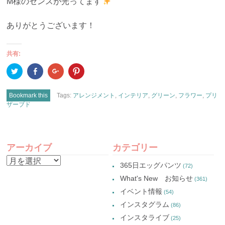
M様のセンスが光ってます
ありがとうございます！
共有:
ク
Facebook
ク
ク
リ
で
リ
リ
ッ
共
ッ
ッ
ク
有
ク
ク
し
(新
し
し
Bookmark this
Tags:
アレンジメント
,
インテリア
,
グリーン
,
フラワー
,
プリ
て
し
て
て
ザーブド
Twitter
い
Google+
Pinterest
で
ウ
で
で
共
ィ
共
共
有
ン
有
有
(新
ド
(新
(新
POST
し
ウ
し
し
い
で
い
い
アーカイブ
カテゴリー
ウ
開
ウ
ウ
ィ
き
ィ
ィ
NAVIGATION
ン
ま
ン
ン
ア
365日エッグパンツ
ド
す)
ド
ド
(72)
ウ
ウ
ウ
ー
で
で
で
What's New お知らせ
(361)
開
開
開
カ
き
き
き
イベント情報
(54)
ま
ま
ま
イ
す)
す)
す)
インスタグラム
(86)
ブ
インスタライブ
(25)