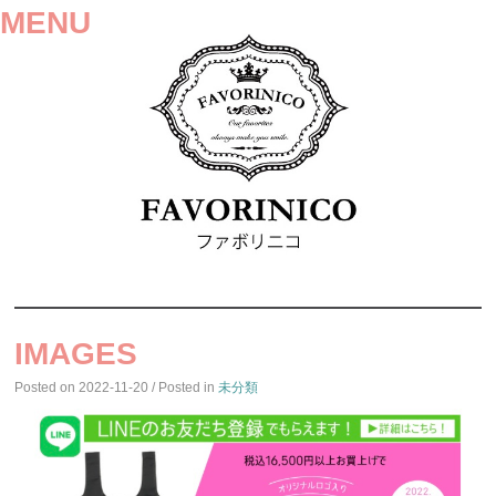
MENU
SKIP
TO
IMAGES
CONTENT
Posted on
2022-11-20
/ Posted in
未分類