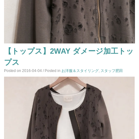
【トップス】2WAY ダメージ加工トッ
プス
Posted on
2016-04-04
/ Posted in
お洋服＆スタイリング
,
スタッフ肥田