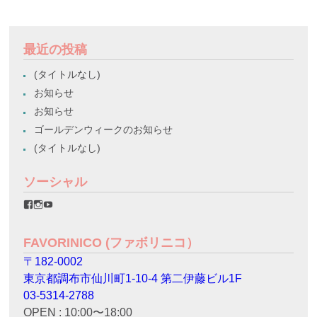
最近の投稿
(タイトルなし)
お知らせ
お知らせ
ゴールデンウィークのお知らせ
(タイトルなし)
ソーシャル
favorinico.jp
favorinico.jp
staff.favorinico
さ
さ
さ
ん
ん
ん
の
の
の
FAVORINICO (ファボリニコ）
プ
プ
プ
ロ
ロ
ロ
〒182-0002
フ
フ
フ
ィ
ィ
ィ
東京都調布市仙川町1-10-4 第二伊藤ビル1F
ー
ー
ー
ル
ル
ル
03-5314-2788
を
を
を
OPEN : 10:00〜18:00
Facebook
Instagram
YouTube