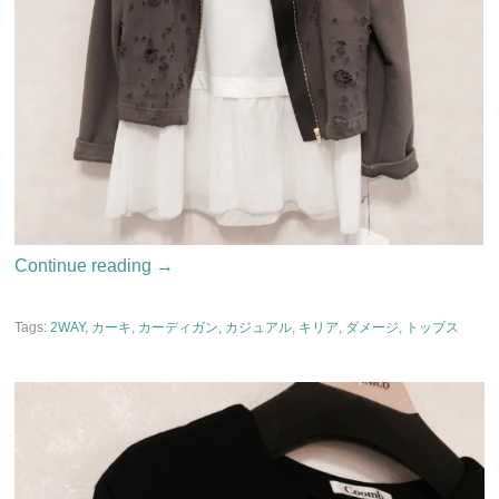
Continue reading
→
Tags:
2WAY
,
カーキ
,
カーディガン
,
カジュアル
,
キリア
,
ダメージ
,
トップス