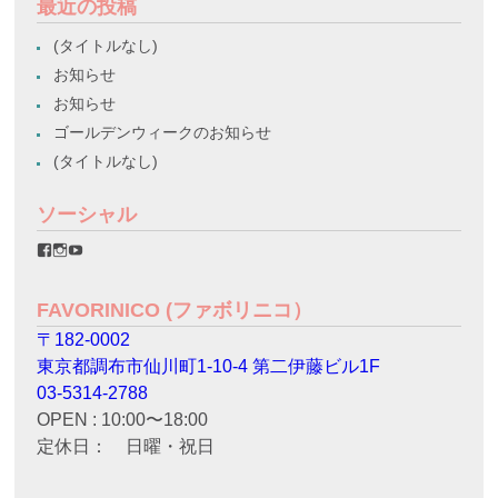
最近の投稿
(タイトルなし)
お知らせ
お知らせ
ゴールデンウィークのお知らせ
(タイトルなし)
ソーシャル
favorinico.jp
favorinico.jp
staff.favorinico
さ
さ
さ
ん
ん
ん
の
の
の
FAVORINICO (ファボリニコ）
プ
プ
プ
ロ
ロ
ロ
〒182-0002
フ
フ
フ
ィ
ィ
ィ
東京都調布市仙川町1-10-4 第二伊藤ビル1F
ー
ー
ー
ル
ル
ル
03-5314-2788
を
を
を
OPEN : 10:00〜18:00
Facebook
Instagram
YouTube
で
で
で
定休日： 日曜・祝日
表
表
表
示
示
示