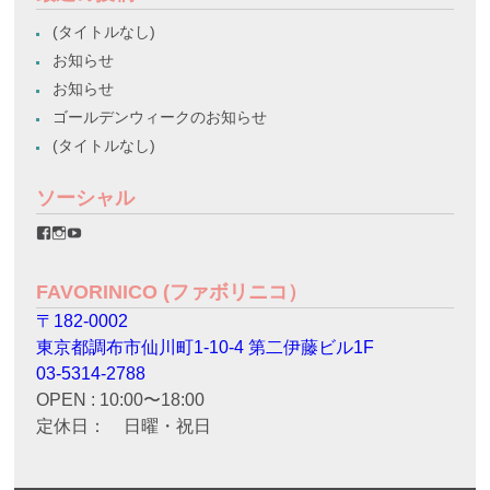
(タイトルなし)
お知らせ
お知らせ
ゴールデンウィークのお知らせ
(タイトルなし)
ソーシャル
favorinico.jp
favorinico.jp
staff.favorinico
さ
さ
さ
ん
ん
ん
の
の
の
FAVORINICO (ファボリニコ）
プ
プ
プ
ロ
ロ
ロ
〒182-0002
フ
フ
フ
ィ
ィ
ィ
東京都調布市仙川町1-10-4 第二伊藤ビル1F
ー
ー
ー
ル
ル
ル
03-5314-2788
を
を
を
OPEN : 10:00〜18:00
Facebook
Instagram
YouTube
で
で
で
定休日： 日曜・祝日
表
表
表
示
示
示