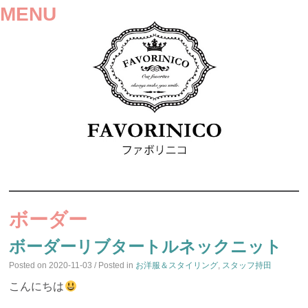
MENU
SKIP
TO
ボーダー
CONTENT
ボーダーリブタートルネックニット
Posted on
2020-11-03
/ Posted in
お洋服＆スタイリング
,
スタッフ持田
こんにちは