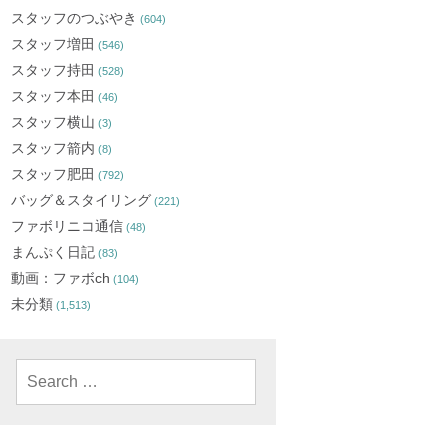
スタッフのつぶやき
(604)
スタッフ増田
(546)
スタッフ持田
(528)
スタッフ本田
(46)
スタッフ横山
(3)
スタッフ箭内
(8)
スタッフ肥田
(792)
バッグ＆スタイリング
(221)
ファボリニコ通信
(48)
まんぷく日記
(83)
動画：ファボch
(104)
未分類
(1,513)
Search
for: