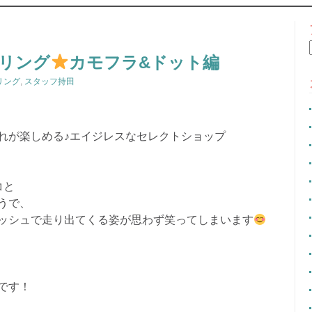
CONTENT
リング
カモフラ&ドット編
リング
,
スタッフ持田
れが楽しめる♪エイジレスなセレクトショップ
コと
うで、
ッシュで走り出てくる姿が思わず笑ってしまいます
です！