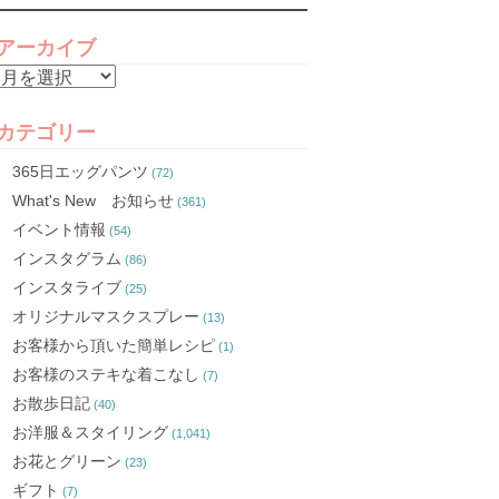
アーカイブ
ア
ー
カ
カテゴリー
イ
365日エッグパンツ
(72)
ブ
What's New お知らせ
(361)
イベント情報
(54)
インスタグラム
(86)
インスタライブ
(25)
オリジナルマスクスプレー
(13)
お客様から頂いた簡単レシピ
(1)
お客様のステキな着こなし
(7)
お散歩日記
(40)
お洋服＆スタイリング
(1,041)
お花とグリーン
(23)
ギフト
(7)