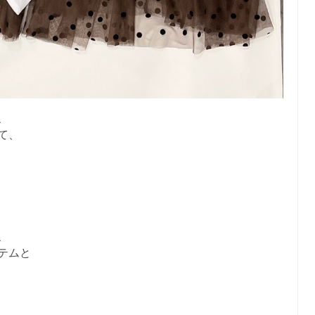
、
て、
、
テムと