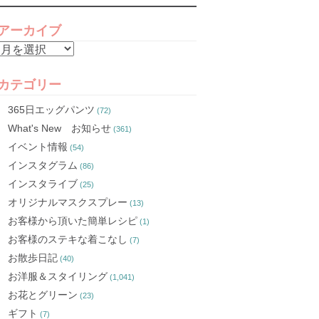
アーカイブ
ア
ー
カ
カテゴリー
イ
365日エッグパンツ
(72)
ブ
What's New お知らせ
(361)
イベント情報
(54)
インスタグラム
(86)
インスタライブ
(25)
オリジナルマスクスプレー
(13)
お客様から頂いた簡単レシピ
(1)
お客様のステキな着こなし
(7)
お散歩日記
(40)
お洋服＆スタイリング
(1,041)
お花とグリーン
(23)
ギフト
(7)