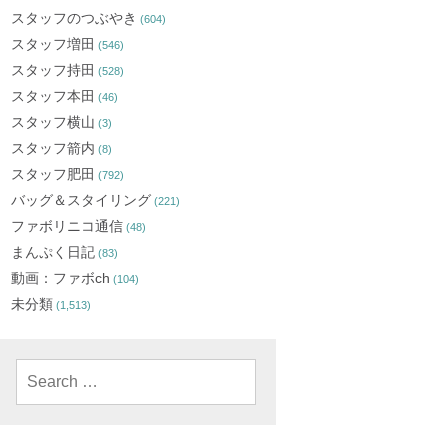
スタッフのつぶやき
(604)
スタッフ増田
(546)
スタッフ持田
(528)
スタッフ本田
(46)
スタッフ横山
(3)
スタッフ箭内
(8)
スタッフ肥田
(792)
バッグ＆スタイリング
(221)
ファボリニコ通信
(48)
まんぷく日記
(83)
動画：ファボch
(104)
未分類
(1,513)
Search
for: