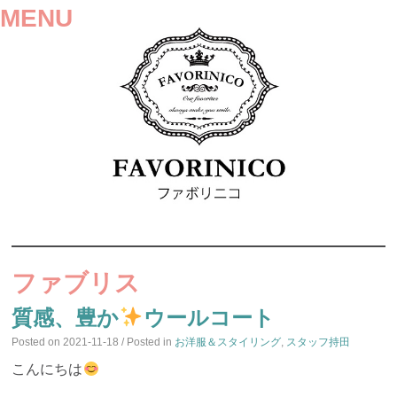
MENU
SKIP
TO
ファブリス
CONTENT
質感、豊か
ウールコート
Posted on
2021-11-18
/ Posted in
お洋服＆スタイリング
,
スタッフ持田
こんにちは