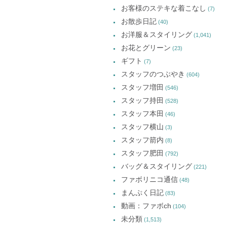
お客様のステキな着こなし
(7)
お散歩日記
(40)
お洋服＆スタイリング
(1,041)
お花とグリーン
(23)
ギフト
(7)
スタッフのつぶやき
(604)
スタッフ増田
(546)
スタッフ持田
(528)
スタッフ本田
(46)
スタッフ横山
(3)
スタッフ箭内
(8)
スタッフ肥田
(792)
バッグ＆スタイリング
(221)
ファボリニコ通信
(48)
まんぷく日記
(83)
動画：ファボch
(104)
未分類
(1,513)