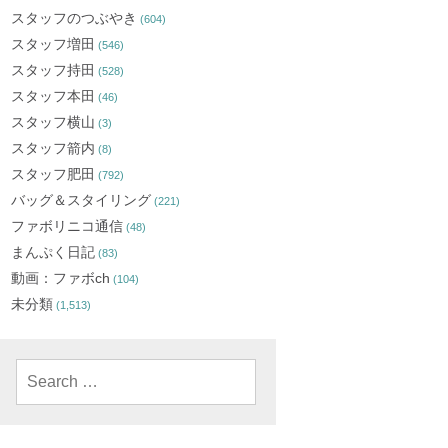
スタッフのつぶやき
(604)
スタッフ増田
(546)
スタッフ持田
(528)
スタッフ本田
(46)
スタッフ横山
(3)
スタッフ箭内
(8)
スタッフ肥田
(792)
バッグ＆スタイリング
(221)
ファボリニコ通信
(48)
まんぷく日記
(83)
動画：ファボch
(104)
未分類
(1,513)
Search
for: