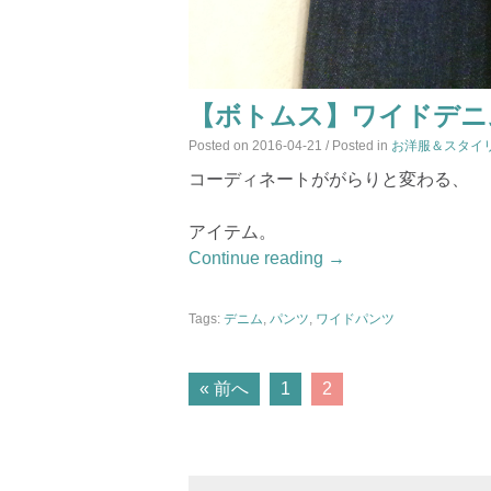
【ボトムス】ワイドデニ
Posted on
2016-04-21
/ Posted in
お洋服＆スタイ
コーディネートががらりと変わる、
アイテム。
Continue reading
→
Tags:
デニム
,
パンツ
,
ワイドパンツ
POSTS
« 前へ
1
2
NAVIGATION