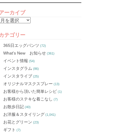
アーカイブ
ア
ー
カ
カテゴリー
イ
365日エッグパンツ
(72)
ブ
What's New お知らせ
(361)
イベント情報
(54)
インスタグラム
(86)
インスタライブ
(25)
オリジナルマスクスプレー
(13)
お客様から頂いた簡単レシピ
(1)
お客様のステキな着こなし
(7)
お散歩日記
(40)
お洋服＆スタイリング
(1,041)
お花とグリーン
(23)
ギフト
(7)