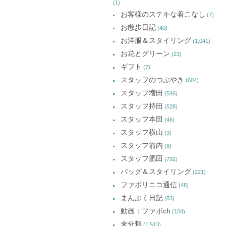
(1)
お客様のステキな着こなし
(7)
お散歩日記
(40)
お洋服＆スタイリング
(1,041)
お花とグリーン
(23)
ギフト
(7)
スタッフのつぶやき
(604)
スタッフ増田
(546)
スタッフ持田
(528)
スタッフ本田
(46)
スタッフ横山
(3)
スタッフ箭内
(8)
スタッフ肥田
(792)
バッグ＆スタイリング
(221)
ファボリニコ通信
(48)
まんぷく日記
(83)
動画：ファボch
(104)
未分類
(1,513)