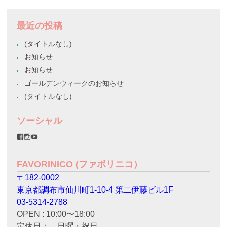
最近の投稿
(タイトルなし)
お知らせ
お知らせ
ゴールデンウィークのお知らせ
(タイトルなし)
ソーシャル
favorinico.jp
favorinico.jp
staff.favorinico
さ
さ
さ
ん
ん
ん
の
の
の
FAVORINICO (ファボリニコ）
プ
プ
プ
ロ
ロ
ロ
〒182-0002
フ
フ
フ
ィ
ィ
ィ
東京都調布市仙川町1-10-4 第二伊藤ビル1F
ー
ー
ー
ル
ル
ル
03-5314-2788
を
を
を
OPEN : 10:00〜18:00
Facebook
Instagram
YouTube
で
で
で
定休日： 日曜・祝日