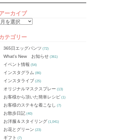
アーカイブ
ア
ー
カ
カテゴリー
イ
365日エッグパンツ
(72)
ブ
What's New お知らせ
(361)
イベント情報
(54)
インスタグラム
(86)
インスタライブ
(25)
オリジナルマスクスプレー
(13)
お客様から頂いた簡単レシピ
(1)
お客様のステキな着こなし
(7)
お散歩日記
(40)
お洋服＆スタイリング
(1,041)
お花とグリーン
(23)
ギフト
(7)