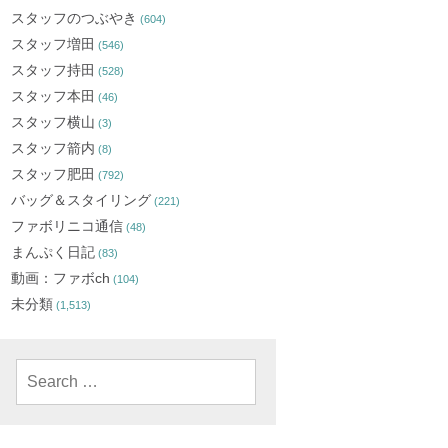
スタッフのつぶやき
(604)
スタッフ増田
(546)
スタッフ持田
(528)
スタッフ本田
(46)
スタッフ横山
(3)
スタッフ箭内
(8)
スタッフ肥田
(792)
バッグ＆スタイリング
(221)
ファボリニコ通信
(48)
まんぷく日記
(83)
動画：ファボch
(104)
未分類
(1,513)
Search
for: