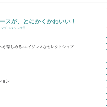
CONTENT
ースが、とにかくかわいい！
リング
,
スタッフ増田
れが楽しめる♪エイジレスなセレクトショプ
ション