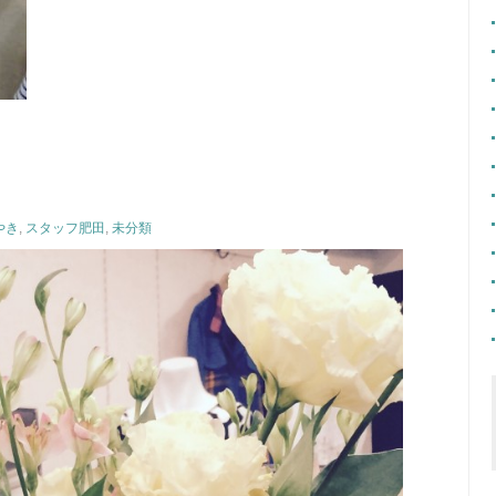
やき
,
スタッフ肥田
,
未分類