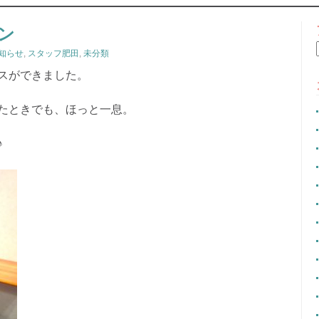
CONTENT
ン
お知らせ
,
スタッフ肥田
,
未分類
スができました。
たときでも、ほっと一息。
♪