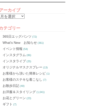
アーカイブ
ア
ー
カ
カテゴリー
イ
365日エッグパンツ
(72)
ブ
What's New お知らせ
(361)
イベント情報
(54)
インスタグラム
(86)
インスタライブ
(25)
オリジナルマスクスプレー
(13)
お客様から頂いた簡単レシピ
(1)
お客様のステキな着こなし
(7)
お散歩日記
(40)
お洋服＆スタイリング
(1,041)
お花とグリーン
(23)
ギフト
(7)