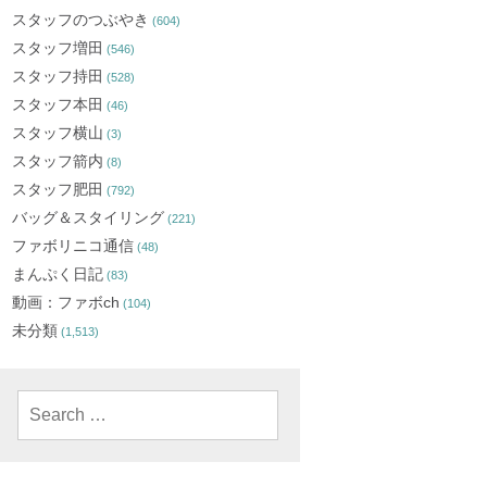
スタッフのつぶやき
(604)
スタッフ増田
(546)
スタッフ持田
(528)
スタッフ本田
(46)
スタッフ横山
(3)
スタッフ箭内
(8)
スタッフ肥田
(792)
バッグ＆スタイリング
(221)
ファボリニコ通信
(48)
まんぷく日記
(83)
動画：ファボch
(104)
未分類
(1,513)
Search
for: