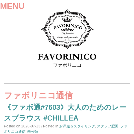
MENU
SKIP
TO
ファボリニコ通信
CONTENT
《ファボ通#7603》大人のためのレー
スブラウス #CHILLEA
Posted on
2020-07-13
/ Posted in
お洋服＆スタイリング
,
スタッフ肥田
,
ファ
ボリニコ通信
,
未分類