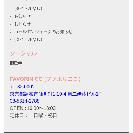
(タイトルなし)
お知らせ
お知らせ
ゴールデンウィークのお知らせ
(タイトルなし)
ソーシャル
favorinico.jp
favorinico.jp
staff.favorinico
さ
さ
さ
ん
ん
ん
の
の
の
FAVORINICO (ファボリニコ）
プ
プ
プ
ロ
ロ
ロ
〒182-0002
フ
フ
フ
ィ
ィ
ィ
東京都調布市仙川町1-10-4 第二伊藤ビル1F
ー
ー
ー
ル
ル
ル
03-5314-2788
を
を
を
OPEN : 10:00〜18:00
Facebook
Instagram
YouTube
で
で
で
定休日： 日曜・祝日
表
表
表
示
示
示