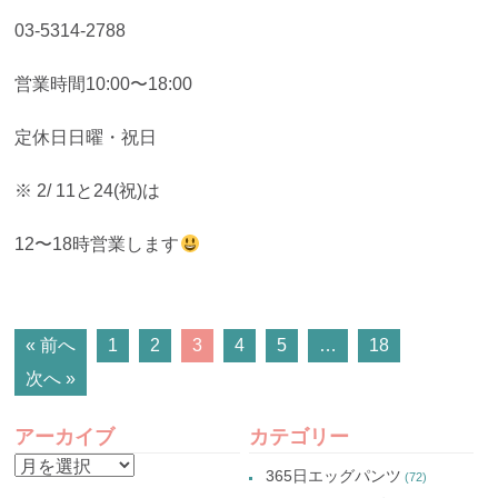
03-5314-2788
営業時間10:00〜18:00
定休日日曜・祝日
※ 2/ 11と24(祝)は
12〜18時営業します
POSTS
« 前へ
1
2
3
4
5
…
18
次へ »
NAVIGATION
アーカイブ
カテゴリー
ア
365日エッグパンツ
(72)
ー