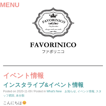
MENU
SKIP
TO
イベント情報
CONTENT
インスタライブ&イベント情報
Posted on
2020-11-09
/ Posted in
What's New お知らせ
,
イベント情報
,
スタ
ッフ肥田
,
未分類
こんにちは