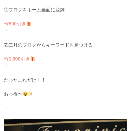
①ブログをホーム画面に登録
⇨¥500引き
・
②二月のブログからキーワードを見つける
⇨¥1,000引き
・
たったこれだけ！！
おっ得〜
・