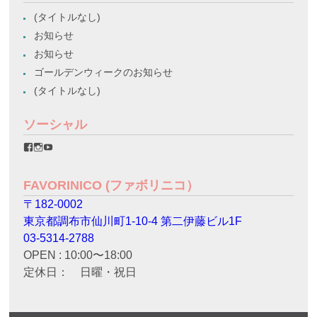
(タイトルなし)
お知らせ
お知らせ
ゴールデンウィークのお知らせ
(タイトルなし)
ソーシャル
favorinico.jp
favorinico.jp
staff.favorinico
さ
さ
さ
ん
ん
ん
の
の
の
FAVORINICO (ファボリニコ）
プ
プ
プ
ロ
ロ
ロ
〒182-0002
フ
フ
フ
ィ
ィ
ィ
東京都調布市仙川町1-10-4 第二伊藤ビル1F
ー
ー
ー
ル
ル
ル
03-5314-2788
を
を
を
OPEN : 10:00〜18:00
Facebook
Instagram
YouTube
で
で
で
定休日： 日曜・祝日
表
表
表
示
示
示