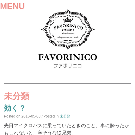
MENU
SKIP
TO
未分類
CONTENT
効く？
Posted on
2016-05-03
/ Posted in
未分類
先日マイクロバスに乗っていたときのこと、車に酔ったか
もしれないと、辛そうな従兄弟。