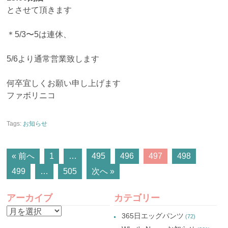
とさせて頂きます
＊5/3〜5は連休、
5/6より通常営業致します
何卒宜しくお願い申し上げます
ファボリニコ
Tags:
お知らせ
POSTS
« 前へ
1
…
495
496
497
498
499
…
505
次へ »
NAVIGATION
アーカイブ
カテゴリー
ア
365日エッグパンツ
(72)
ー