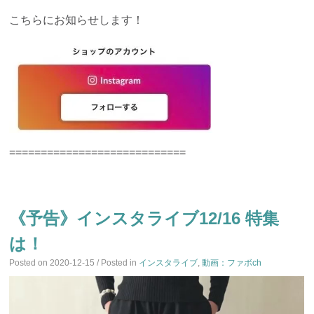
こちらにお知らせします！
============================
《予告》インスタライブ12/16 特集
は！
Posted on
2020-12-15
/ Posted in
インスタライブ
,
動画：ファボch