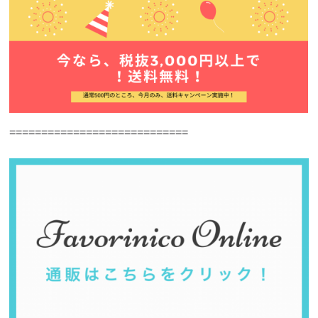
============================