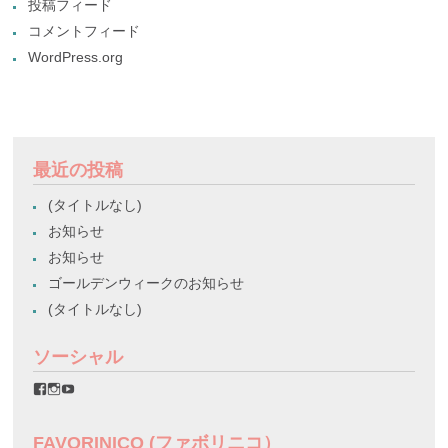
投稿フィード
コメントフィード
WordPress.org
最近の投稿
(タイトルなし)
お知らせ
お知らせ
ゴールデンウィークのお知らせ
(タイトルなし)
ソーシャル
favorinico.jp
favorinico.jp
staff.favorinico
さ
さ
さ
ん
ん
ん
の
の
の
FAVORINICO (ファボリニコ）
プ
プ
プ