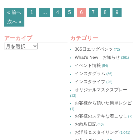
POSTS
« 前へ
1
…
4
5
6
7
8
9
次へ »
NAVIGATION
アーカイブ
カテゴリー
ア
365日エッグパンツ
(72)
ー
What's New お知らせ
(361)
カ
イベント情報
(54)
イ
インスタグラム
(86)
ブ
インスタライブ
(25)
オリジナルマスクスプレー
(13)
お客様から頂いた簡単レシピ
(1)
お客様のステキな着こなし
(7)
お散歩日記
(40)
お洋服＆スタイリング
(1,041)