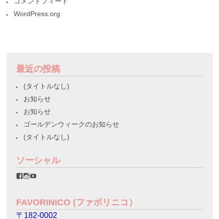
コメントフィード
WordPress.org
最近の投稿
(タイトルなし)
お知らせ
お知らせ
ゴールデンウィークのお知らせ
(タイトルなし)
ソーシャル
favorinico.jp
favorinico.jp
staff.favorinico
さ
さ
さ
ん
ん
ん
の
の
の
FAVORINICO (ファボリニコ）
プ
プ
プ
ロ
ロ
ロ
〒182-0002
フ
フ
フ