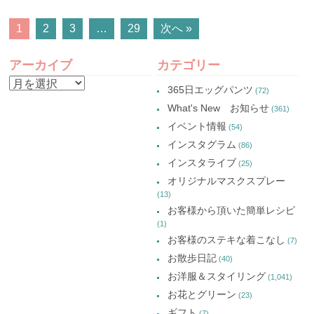
POSTS
1
2
3
…
29
次へ »
NAVIGATION
アーカイブ
カテゴリー
ア
365日エッグパンツ
(72)
ー
What's New お知らせ
(361)
カ
イベント情報
(54)
イ
インスタグラム
(86)
ブ
インスタライブ
(25)
オリジナルマスクスプレー
(13)
お客様から頂いた簡単レシピ
(1)
お客様のステキな着こなし
(7)
お散歩日記
(40)
お洋服＆スタイリング
(1,041)
お花とグリーン
(23)
ギフト
(7)