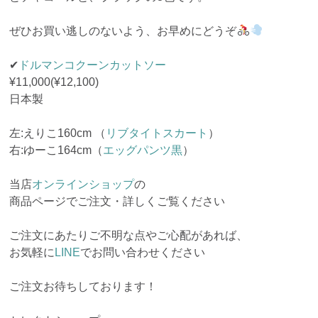
ぜひお買い逃しのないよう、お早めにどうぞ
✔︎
ドルマンコクーンカットソー
¥11,000(¥12,100)
日本製
左:えりこ160cm （
リブタイトスカート
）
右:ゆーこ164cm（
エッグパンツ黒
）
当店
オンラインショップ
の
商品ページでご注文・詳しくご覧ください
ご注文にあたりご不明な点やご心配があれば、
お気軽に
LINE
でお問い合わせください
ご注文お待ちしております！