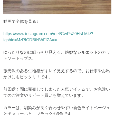
動画で全体を見る↓
https://www.instagram.com/reel/CwPsZ0HsLM4/?
igshid=MzRlODBiNWFlZA==
ゆったりなのに細っそり見える、絶妙なシルエットのカッ
トソートップス。
微光沢のある生地感がキレイ見えするので、お仕事やお出
かけにもピッタリ！です。
前回瞬く間に完売してしまった人気アイテムで、お色違い
でのご注文やリピート買いも増えています。
カラーは、馴染みが良く合わせやすい新色ライトベージュ
とチャコールと、ブラックの3色です。