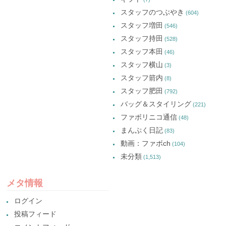
スタッフのつぶやき
(604)
スタッフ増田
(546)
スタッフ持田
(528)
スタッフ本田
(46)
スタッフ横山
(3)
スタッフ箭内
(8)
スタッフ肥田
(792)
バッグ＆スタイリング
(221)
ファボリニコ通信
(48)
まんぷく日記
(83)
動画：ファボch
(104)
未分類
(1,513)
メタ情報
ログイン
投稿フィード