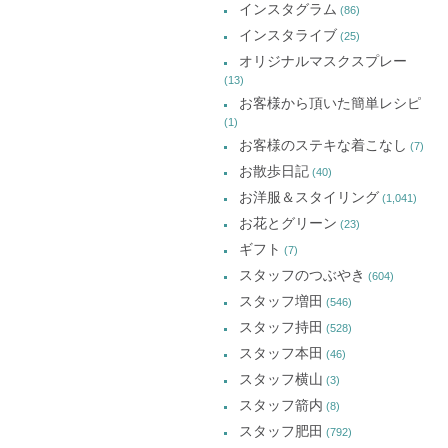
インスタグラム
ま
ま
ま
(86)
ブ
す)
す)
す)
インスタライブ
(25)
オリジナルマスクスプレー
(13)
お客様から頂いた簡単レシピ
(1)
お客様のステキな着こなし
(7)
お散歩日記
(40)
お洋服＆スタイリング
(1,041)
お花とグリーン
(23)
ギフト
(7)
スタッフのつぶやき
(604)
スタッフ増田
(546)
スタッフ持田
(528)
スタッフ本田
(46)
スタッフ横山
(3)
スタッフ箭内
(8)
スタッフ肥田
(792)