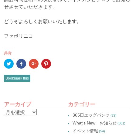
せさせていただきます。
どうぞよろしくお願いいたします。
ファボリニコ
共有:
ク
Facebook
ク
ク
リ
で
リ
リ
ッ
共
ッ
ッ
ク
有
ク
ク
し
(新
し
し
Bookmark this
て
し
て
て
Twitter
い
Google+
Pinterest
で
ウ
で
で
共
ィ
共
共
有
ン
有
有
POST
(新
ド
(新
(新
し
ウ
し
し
アーカイブ
カテゴリー
い
で
い
い
NAVIGATION
ウ
開
ウ
ウ
ア
ィ
き
ィ
ィ
365日エッグパンツ
(72)
ン
ま
ン
ン
ー
ド
す)
ド
ド
What's New お知らせ
(361)
ウ
ウ
ウ
カ
で
で
で
イベント情報
(54)
開
開
開
イ
き
き
き