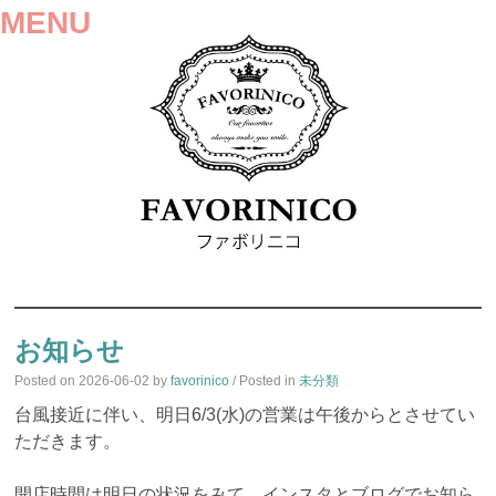
MENU
SKIP
TO
お知らせ
CONTENT
Posted on
2026-06-02
by
favorinico
/ Posted in
未分類
台風接近に伴い、明日6/3(水)の営業は午後からとさせてい
ただきます。
開店時間は明日の状況をみて、インスタとブログでお知ら