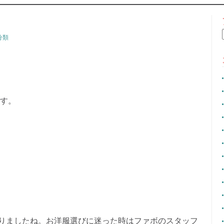
CONTENT
分類
です。
りましたね。お洋服選びに迷った時はファボのスタッフ