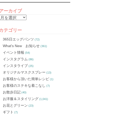
アーカイブ
ア
ー
カ
カテゴリー
イ
365日エッグパンツ
(72)
ブ
What's New お知らせ
(361)
イベント情報
(54)
インスタグラム
(86)
インスタライブ
(25)
オリジナルマスクスプレー
(13)
お客様から頂いた簡単レシピ
(1)
お客様のステキな着こなし
(7)
お散歩日記
(40)
お洋服＆スタイリング
(1,041)
お花とグリーン
(23)
ギフト
(7)