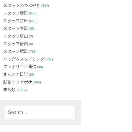
スタッフのつぶやき
(604)
スタッフ増田
(546)
スタッフ持田
(528)
スタッフ本田
(46)
スタッフ横山
(3)
スタッフ箭内
(8)
スタッフ肥田
(792)
バッグ＆スタイリング
(221)
ファボリニコ通信
(48)
まんぷく日記
(83)
動画：ファボch
(104)
未分類
(1,513)
Search
for: