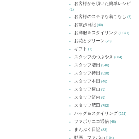
お客様から頂いた簡単レシピ
(1)
お客様のステキな着こなし
(7)
お散歩日記
(40)
お洋服＆スタイリング
(1,041)
お花とグリーン
(23)
ギフト
(7)
スタッフのつぶやき
(604)
スタッフ増田
(546)
スタッフ持田
(528)
スタッフ本田
(46)
スタッフ横山
(3)
スタッフ箭内
(8)
スタッフ肥田
(792)
バッグ＆スタイリング
(221)
ファボリニコ通信
(48)
まんぷく日記
(83)
動画：ファボch
(104)