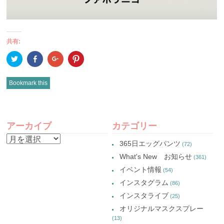
共有:
ク
Facebook
ク
ク
リ
で
リ
リ
ッ
共
ッ
ッ
ク
有
ク
ク
し
(新
し
し
Bookmark this
て
し
て
て
Twitter
い
Google+
Pinterest
で
ウ
で
で
共
ィ
共
共
有
ン
有
有
POST
(新
ド
(新
(新
し
ウ
し
し
アーカイブ
カテゴリー
い
で
い
い
NAVIGATION
ウ
開
ウ
ウ
ア
ィ
き
ィ
ィ
365日エッグパンツ
(72)
ン
ま
ン
ン
ー
ド
す)
ド
ド
What's New お知らせ
(361)
ウ
ウ
ウ
カ
で
で
で
イベント情報
(54)
開
開
開
イ
き
き
き
インスタグラム
ま
ま
ま
(86)
ブ
す)
す)
す)
インスタライブ
(25)
オリジナルマスクスプレー
(13)