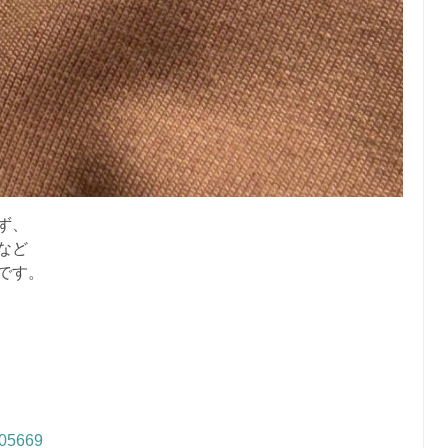
ず、
など
です。
4105669