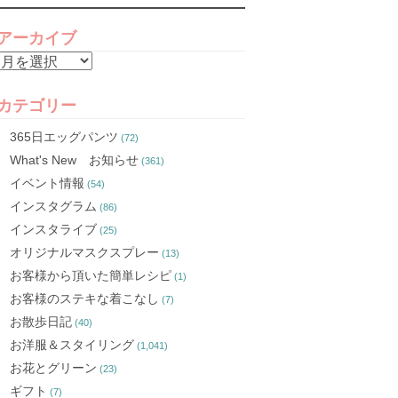
アーカイブ
ア
ー
カ
カテゴリー
イ
365日エッグパンツ
(72)
ブ
What's New お知らせ
(361)
イベント情報
(54)
インスタグラム
(86)
インスタライブ
(25)
オリジナルマスクスプレー
(13)
お客様から頂いた簡単レシピ
(1)
お客様のステキな着こなし
(7)
お散歩日記
(40)
お洋服＆スタイリング
(1,041)
お花とグリーン
(23)
ギフト
(7)