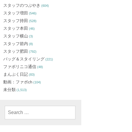
スタッフのつぶやき
(604)
スタッフ増田
(546)
スタッフ持田
(528)
スタッフ本田
(46)
スタッフ横山
(3)
スタッフ箭内
(8)
スタッフ肥田
(792)
バッグ＆スタイリング
(221)
ファボリニコ通信
(48)
まんぷく日記
(83)
動画：ファボch
(104)
未分類
(1,513)
Search
for: