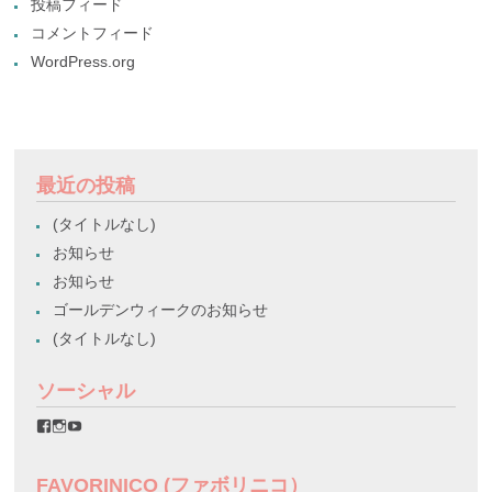
投稿フィード
コメントフィード
WordPress.org
最近の投稿
(タイトルなし)
お知らせ
お知らせ
ゴールデンウィークのお知らせ
(タイトルなし)
ソーシャル
favorinico.jp
favorinico.jp
staff.favorinico
さ
さ
さ
ん
ん
ん
の
の
の
FAVORINICO (ファボリニコ）
プ
プ
プ