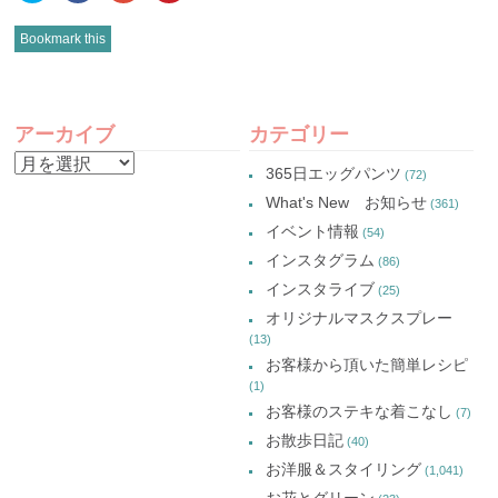
ッ
共
ッ
ッ
ク
有
ク
ク
し
(新
し
し
Bookmark this
て
し
て
て
Twitter
い
Google+
Pinterest
で
ウ
で
で
共
ィ
共
共
有
ン
有
有
POST
(新
ド
(新
(新
し
ウ
し
し
アーカイブ
カテゴリー
い
で
い
い
NAVIGATION
ウ
開
ウ
ウ
ア
ィ
き
ィ
ィ
365日エッグパンツ
(72)
ン
ま
ン
ン
ー
ド
す)
ド
ド
What's New お知らせ
(361)
ウ
ウ
ウ
カ
で
で
で
イベント情報
(54)
開
開
開
イ
き
き
き
インスタグラム
ま
ま
ま
(86)
ブ
す)
す)
す)
インスタライブ
(25)
オリジナルマスクスプレー
(13)
お客様から頂いた簡単レシピ
(1)
お客様のステキな着こなし
(7)
お散歩日記
(40)
お洋服＆スタイリング
(1,041)