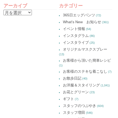
POST
(新
ド
(新
(新
し
ウ
し
し
アーカイブ
カテゴリー
い
で
い
い
NAVIGATION
ウ
開
ウ
ウ
ア
ィ
き
ィ
ィ
365日エッグパンツ
(72)
ン
ま
ン
ン
ー
ド
す)
ド
ド
What's New お知らせ
(361)
ウ
ウ
ウ
カ
で
で
で
イベント情報
(54)
開
開
開
イ
き
き
き
インスタグラム
ま
ま
ま
(86)
ブ
す)
す)
す)
インスタライブ
(25)
オリジナルマスクスプレー
(13)
お客様から頂いた簡単レシピ
(1)
お客様のステキな着こなし
(7)
お散歩日記
(40)
お洋服＆スタイリング
(1,041)
お花とグリーン
(23)
ギフト
(7)
スタッフのつぶやき
(604)
スタッフ増田
(546)