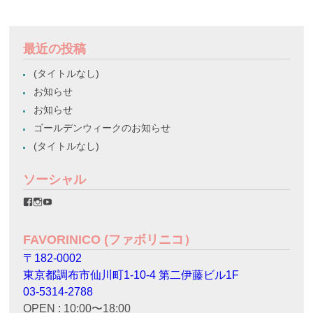
最近の投稿
(タイトルなし)
お知らせ
お知らせ
ゴールデンウィークのお知らせ
(タイトルなし)
ソーシャル
favorinico.jp
favorinico.jp
staff.favorinico
さ
さ
さ
ん
ん
ん
の
の
の
FAVORINICO (ファボリニコ）
プ
プ
プ
ロ
ロ
ロ
〒182-0002
フ
フ
フ
ィ
ィ
ィ
東京都調布市仙川町1-10-4 第二伊藤ビル1F
ー
ー
ー
ル
ル
ル
03-5314-2788
を
を
を
OPEN : 10:00〜18:00
Facebook
Instagram
YouTube