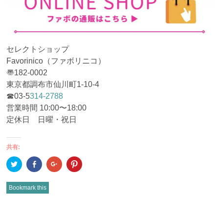
セレクトショップ
Favorinico（ファボリニコ）
〠182-0002
東京都調布市仙川町1-10-4
☎︎03-5
314-2788
営業時間 10:00〜18:00
定休日 日曜・祝日
共有:
ク
Facebook
ク
ク
リ
で
リ
リ
ッ
共
ッ
ッ
ク
有
ク
ク
し
(新
し
し
Bookmark this
て
し
て
て
Twitter
い
Google+
Pinterest
で
ウ
で
で
共
ィ
共
共
有
ン
有
有