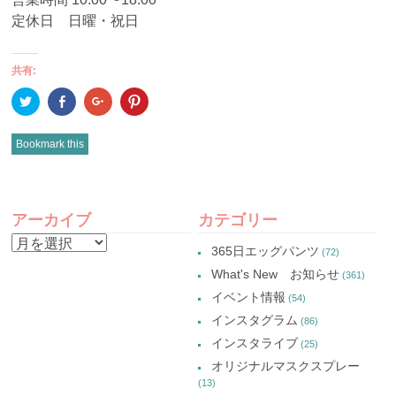
定休日 日曜・祝日
共有:
ク
Facebook
ク
ク
リ
で
リ
リ
ッ
共
ッ
ッ
ク
有
ク
ク
し
(新
し
し
Bookmark this
て
し
て
て
Twitter
い
Google+
Pinterest
で
ウ
で
で
共
ィ
共
共
有
ン
有
有
POST
(新
ド
(新
(新
し
ウ
し
し
アーカイブ
カテゴリー
い
で
い
い
NAVIGATION
ウ
開
ウ
ウ
ア
ィ
き
ィ
ィ
365日エッグパンツ
(72)
ン
ま
ン
ン
ー
ド
す)
ド
ド
What's New お知らせ
(361)
ウ
ウ
ウ
カ
で
で
で
イベント情報
(54)
開
開
開
イ
き
き
き
インスタグラム
ま
ま
ま
(86)
ブ
す)
す)
す)
インスタライブ
(25)
オリジナルマスクスプレー
(13)