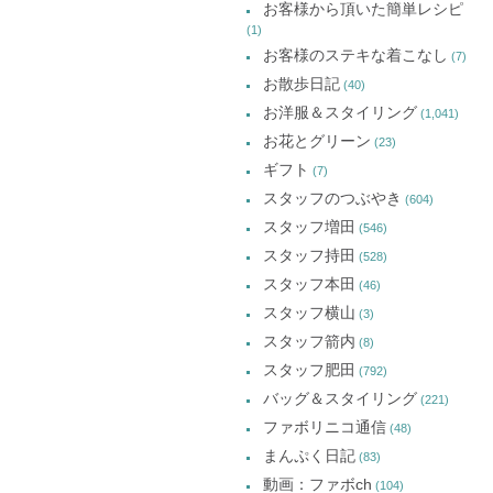
お客様から頂いた簡単レシピ
(1)
お客様のステキな着こなし
(7)
お散歩日記
(40)
お洋服＆スタイリング
(1,041)
お花とグリーン
(23)
ギフト
(7)
スタッフのつぶやき
(604)
スタッフ増田
(546)
スタッフ持田
(528)
スタッフ本田
(46)
スタッフ横山
(3)
スタッフ箭内
(8)
スタッフ肥田
(792)
バッグ＆スタイリング
(221)
ファボリニコ通信
(48)
まんぷく日記
(83)
動画：ファボch
(104)