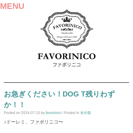
MENU
SKIP
TO
お急ぎください！DOG T残りわず
CONTENT
か！！
Posted on
2024-07-10
by
favorinico
/ Posted in
未分類
♪ドーレミ、ファボリニコ〜