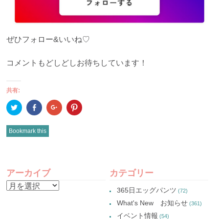
ぜひフォロー&いいね♡
コメントもどしどしお待ちしています！
共有:
ク
Facebook
ク
ク
リ
で
リ
リ
ッ
共
ッ
ッ
ク
有
ク
ク
し
(新
し
し
Bookmark this
て
し
て
て
Twitter
い
Google+
Pinterest
で
ウ
で
で
共
ィ
共
共
有
ン
有
有
POST
(新
ド
(新
(新
し
ウ
し
し
アーカイブ
カテゴリー
い
で
い
い
NAVIGATION
ウ
開
ウ
ウ
ア
ィ
き
ィ
ィ
365日エッグパンツ
(72)
ン
ま
ン
ン
ー
ド
す)
ド
ド
What's New お知らせ
(361)
ウ
ウ
ウ
カ
で
で
で
イベント情報
(54)
開
開
開