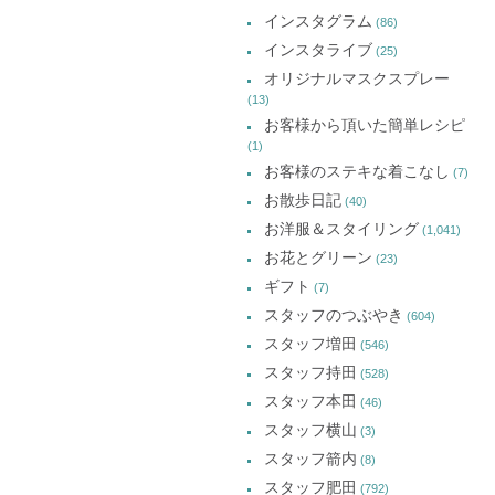
イ
き
き
き
インスタグラム
ま
ま
ま
(86)
ブ
す)
す)
す)
インスタライブ
(25)
オリジナルマスクスプレー
(13)
お客様から頂いた簡単レシピ
(1)
お客様のステキな着こなし
(7)
お散歩日記
(40)
お洋服＆スタイリング
(1,041)
お花とグリーン
(23)
ギフト
(7)
スタッフのつぶやき
(604)
スタッフ増田
(546)
スタッフ持田
(528)
スタッフ本田
(46)
スタッフ横山
(3)
スタッフ箭内
(8)
スタッフ肥田
(792)