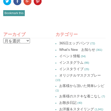
ク
Facebook
ク
ク
リ
で
リ
リ
ッ
共
ッ
ッ
ク
有
ク
ク
し
(新
し
し
Bookmark this
て
し
て
て
Twitter
い
Google+
Pinterest
で
ウ
で
で
共
ィ
共
共
有
ン
有
有
POST
(新
ド
(新
(新
し
ウ
し
し
アーカイブ
カテゴリー
い
で
い
い
NAVIGATION
ウ
開
ウ
ウ
ア
ィ
き
ィ
ィ
365日エッグパンツ
(72)
ン
ま
ン
ン
ー
ド
す)
ド
ド
What's New お知らせ
(361)
ウ
ウ
ウ
カ
で
で
で
イベント情報
(54)
開
開
開
イ
き
き
き
インスタグラム
ま
ま
ま
(86)
ブ
す)
す)
す)
インスタライブ
(25)
オリジナルマスクスプレー
(13)
お客様から頂いた簡単レシピ
(1)
お客様のステキな着こなし
(7)
お散歩日記
(40)
お洋服＆スタイリング
(1,041)