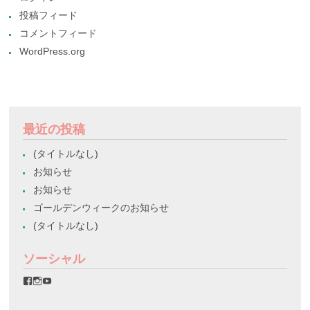
投稿フィード
コメントフィード
WordPress.org
最近の投稿
(タイトルなし)
お知らせ
お知らせ
ゴールデンウィークのお知らせ
(タイトルなし)
ソーシャル
favorinico.jp
favorinico.jp
staff.favorinico
さ
さ
さ
ん
ん
ん
の
の
の