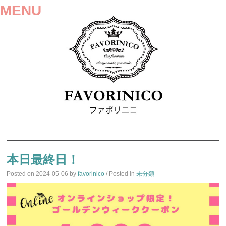
MENU
SKIP
TO
本日最終日！
CONTENT
Posted on
2024-05-06
by
favorinico
/ Posted in
未分類