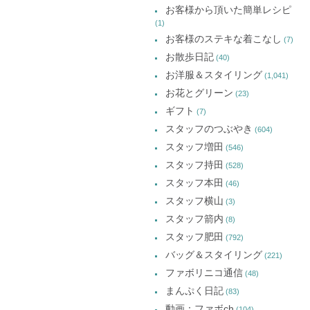
お客様から頂いた簡単レシピ
(1)
お客様のステキな着こなし
(7)
お散歩日記
(40)
お洋服＆スタイリング
(1,041)
お花とグリーン
(23)
ギフト
(7)
スタッフのつぶやき
(604)
スタッフ増田
(546)
スタッフ持田
(528)
スタッフ本田
(46)
スタッフ横山
(3)
スタッフ箭内
(8)
スタッフ肥田
(792)
バッグ＆スタイリング
(221)
ファボリニコ通信
(48)
まんぷく日記
(83)
動画：ファボch
(104)