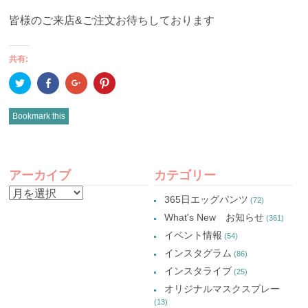
皆様のご来店&ご注文お待ちしております
共有:
ク
Facebook
ク
ク
リ
で
リ
リ
ッ
共
ッ
ッ
ク
有
ク
ク
し
(新
し
し
Bookmark this
て
し
て
て
Twitter
い
Google+
Pinterest
で
ウ
で
で
共
ィ
共
共
有
ン
有
有
POST
(新
ド
(新
(新
し
ウ
し
し
アーカイブ
カテゴリー
い
で
い
い
NAVIGATION
ウ
開
ウ
ウ
ア
ィ
き
ィ
ィ
365日エッグパンツ
(72)
ン
ま
ン
ン
ー
ド
す)
ド
ド
What's New お知らせ
(361)
ウ
ウ
ウ
カ
で
で
で
イベント情報
(54)
開
開
開
イ
き
き
き
インスタグラム
ま
ま
ま
(86)
ブ
す)
す)
す)
インスタライブ
(25)
オリジナルマスクスプレー
(13)