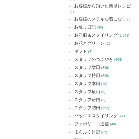
お客様から頂いた簡単レシピ
(1)
お客様のステキな着こなし
(7)
お散歩日記
(40)
お洋服＆スタイリング
(1,041)
お花とグリーン
(23)
ギフト
(7)
スタッフのつぶやき
(604)
スタッフ増田
(546)
スタッフ持田
(528)
スタッフ本田
(46)
スタッフ横山
(3)
スタッフ箭内
(8)
スタッフ肥田
(792)
バッグ＆スタイリング
(221)
ファボリニコ通信
(48)
まんぷく日記
(83)