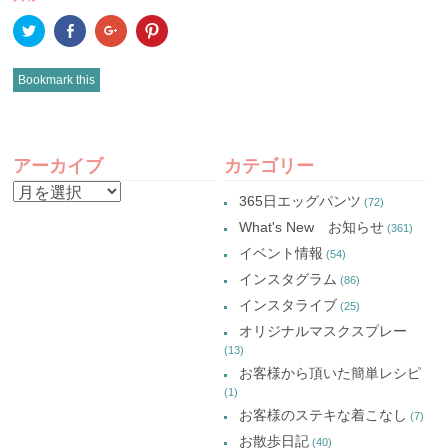
ク
Facebook
ク
ク
リ
で
リ
リ
ッ
共
ッ
ッ
ク
有
ク
ク
し
(新
し
し
Bookmark this
て
し
て
て
Twitter
い
Google+
Pinterest
で
ウ
で
で
共
ィ
共
共
有
ン
有
有
POST
(新
ド
(新
(新
し
ウ
し
し
アーカイブ
カテゴリー
い
で
い
い
NAVIGATION
ウ
開
ウ
ウ
ア
ィ
き
ィ
ィ
365日エッグパンツ
(72)
ン
ま
ン
ン
ー
ド
す)
ド
ド
What's New お知らせ
(361)
ウ
ウ
ウ
カ
で
で
で
イベント情報
(54)
開
開
開
イ
き
き
き
インスタグラム
ま
ま
ま
(86)
ブ
す)
す)
す)
インスタライブ
(25)
オリジナルマスクスプレー
(13)
お客様から頂いた簡単レシピ
(1)
お客様のステキな着こなし
(7)
お散歩日記
(40)