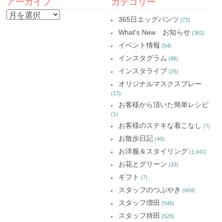
アーカイブ
カテゴリー
い
で
い
い
NAVIGATION
ウ
開
ウ
ウ
ア
ィ
き
ィ
ィ
365日エッグパンツ
(72)
ン
ま
ン
ン
ー
ド
す)
ド
ド
What's New お知らせ
(361)
ウ
ウ
ウ
カ
で
で
で
イベント情報
(54)
開
開
開
イ
き
き
き
インスタグラム
ま
ま
ま
(86)
ブ
す)
す)
す)
インスタライブ
(25)
オリジナルマスクスプレー
(13)
お客様から頂いた簡単レシピ
(1)
お客様のステキな着こなし
(7)
お散歩日記
(40)
お洋服＆スタイリング
(1,041)
お花とグリーン
(23)
ギフト
(7)
スタッフのつぶやき
(604)
スタッフ増田
(546)
スタッフ持田
(528)