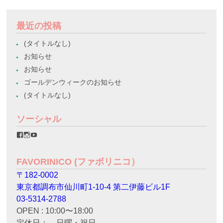
最近の投稿
(タイトルなし)
お知らせ
お知らせ
ゴールデンウィークのお知らせ
(タイトルなし)
ソーシャル
favorinico.jp
favorinico.jp
staff.favorinico
さ
さ
さ
ん
ん
ん
の
の
の
FAVORINICO (ファボリニコ）
プ
プ
プ
ロ
ロ
ロ
〒182-0002
フ
フ
フ
ィ
ィ
ィ
東京都調布市仙川町1-10-4 第二伊藤ビル1F
ー
ー
ー
ル
ル
ル
03-5314-2788
を
を
を
OPEN : 10:00〜18:00
Facebook
Instagram
YouTube
で
で
で
定休日： 日曜・祝日