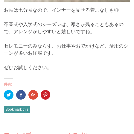
お袖は七分袖なので、インナーを見せる着こなしも◎
卒業式や入学式のシーズンは、寒さが残ることもあるの
で、アレンジがしやすいと嬉しいですね。
セレモニーのみならず、お仕事やおでかけなど、活用のシ
ーンが多いお洋服です。
ぜひお試しください。
共有:
ク
Facebook
ク
ク
リ
で
リ
リ
ッ
共
ッ
ッ
ク
有
ク
ク
し
(新
し
し
Bookmark this
て
し
て
て
Twitter
い
Google+
Pinterest
で
ウ
で
で
共
ィ
共
共
有
ン
有
有
POST
(新
ド
(新
(新
し
ウ
し
し