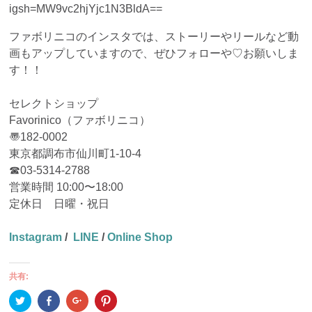
igsh=MW9vc2hjYjc1N3BldA==
ファボリニコのインスタでは、ストーリーやリールなど動
画もアップしていますので、ぜひフォローや♡お願いしま
す！！
セレクトショップ
Favorinico（ファボリニコ）
〠182-0002
東京都調布市仙川町1-10-4
☎︎03-5314-2788
営業時間 10:00〜18:00
定休日 日曜・祝日
Instagram
/
LINE
/
Online Shop
共有:
ク
Facebook
ク
ク
リ
で
リ
リ