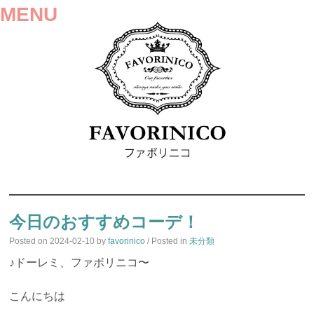
MENU
SKIP
TO
今日のおすすめコーデ！
CONTENT
Posted on
2024-02-10
by
favorinico
/ Posted in
未分類
♪ドーレミ、ファボリニコ〜
こんにちは