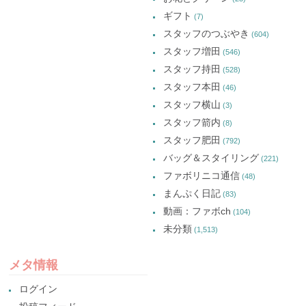
ギフト
(7)
スタッフのつぶやき
(604)
スタッフ増田
(546)
スタッフ持田
(528)
スタッフ本田
(46)
スタッフ横山
(3)
スタッフ箭内
(8)
スタッフ肥田
(792)
バッグ＆スタイリング
(221)
ファボリニコ通信
(48)
まんぷく日記
(83)
動画：ファボch
(104)
未分類
(1,513)
メタ情報
ログイン