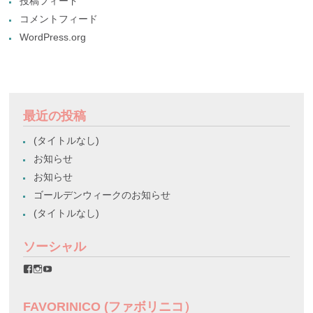
投稿フィード
コメントフィード
WordPress.org
最近の投稿
(タイトルなし)
お知らせ
お知らせ
ゴールデンウィークのお知らせ
(タイトルなし)
ソーシャル
favorinico.jp
favorinico.jp
staff.favorinico
さ
さ
さ
ん
ん
ん
の
の
の
FAVORINICO (ファボリニコ）
プ
プ
プ