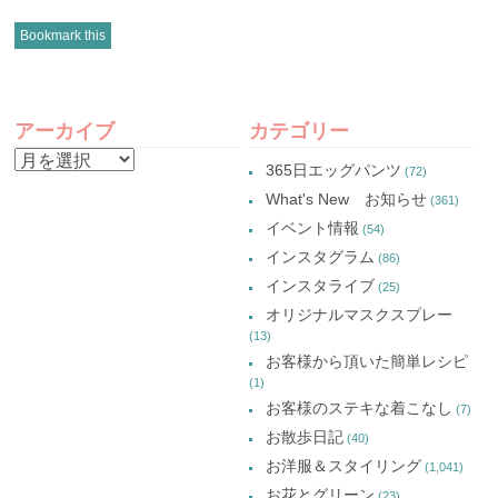
ッ
共
ッ
ッ
ク
有
ク
ク
し
(新
し
し
Bookmark this
て
し
て
て
Twitter
い
Google+
Pinterest
で
ウ
で
で
共
ィ
共
共
有
ン
有
有
POST
(新
ド
(新
(新
し
ウ
し
し
アーカイブ
カテゴリー
い
で
い
い
NAVIGATION
ウ
開
ウ
ウ
ア
ィ
き
ィ
ィ
365日エッグパンツ
(72)
ン
ま
ン
ン
ー
ド
す)
ド
ド
What's New お知らせ
(361)
ウ
ウ
ウ
カ
で
で
で
イベント情報
(54)
開
開
開
イ
き
き
き
インスタグラム
ま
ま
ま
(86)
ブ
す)
す)
す)
インスタライブ
(25)
オリジナルマスクスプレー
(13)
お客様から頂いた簡単レシピ
(1)
お客様のステキな着こなし
(7)
お散歩日記
(40)
お洋服＆スタイリング
(1,041)
お花とグリーン
(23)