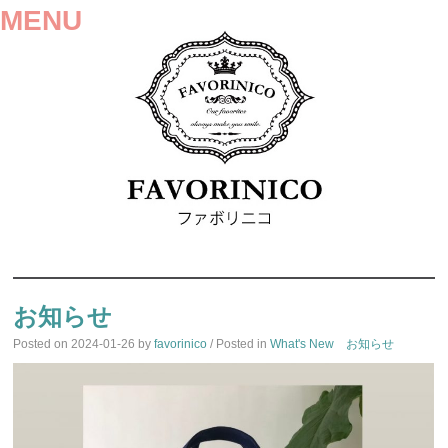
MENU
SKIP
TO
お知らせ
CONTENT
Posted on
2024-01-26
by
favorinico
/ Posted in
What's New お知らせ