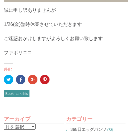
誠に申し訳ありませんが
1/26(金)臨時休業させていただきます
ご迷惑おかけしますがよろしくお願い致します
ファボリニコ
共有:
ク
Facebook
ク
ク
リ
で
リ
リ
ッ
共
ッ
ッ
ク
有
ク
ク
し
(新
し
し
Bookmark this
て
し
て
て
Twitter
い
Google+
Pinterest
で
ウ
で
で
共
ィ
共
共
有
ン
有
有
POST
(新
ド
(新
(新
し
ウ
し
し
アーカイブ
カテゴリー
い
で
い
い
NAVIGATION
ウ
開
ウ
ウ
ア
ィ
き
ィ
ィ
365日エッグパンツ
(72)
ン
ま
ン
ン