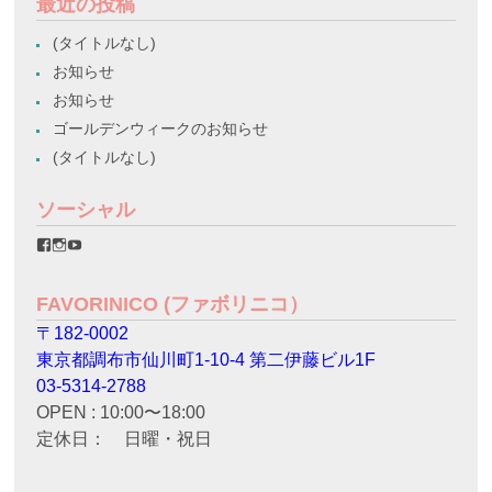
最近の投稿
(タイトルなし)
お知らせ
お知らせ
ゴールデンウィークのお知らせ
(タイトルなし)
ソーシャル
favorinico.jp
favorinico.jp
staff.favorinico
さ
さ
さ
ん
ん
ん
の
の
の
FAVORINICO (ファボリニコ）
プ
プ
プ
ロ
ロ
ロ
〒182-0002
フ
フ
フ
ィ
ィ
ィ
東京都調布市仙川町1-10-4 第二伊藤ビル1F
ー
ー
ー
ル
ル
ル
03-5314-2788
を
を
を
OPEN : 10:00〜18:00
Facebook
Instagram
YouTube
で
で
で
定休日： 日曜・祝日
表
表
表
示
示
示