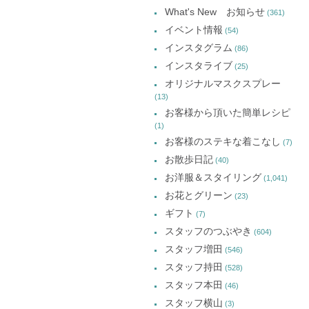
ー
ド
す)
ド
ド
What's New お知らせ
(361)
ウ
ウ
ウ
カ
で
で
で
イベント情報
(54)
開
開
開
イ
き
き
き
インスタグラム
ま
ま
ま
(86)
ブ
す)
す)
す)
インスタライブ
(25)
オリジナルマスクスプレー
(13)
お客様から頂いた簡単レシピ
(1)
お客様のステキな着こなし
(7)
お散歩日記
(40)
お洋服＆スタイリング
(1,041)
お花とグリーン
(23)
ギフト
(7)
スタッフのつぶやき
(604)
スタッフ増田
(546)
スタッフ持田
(528)
スタッフ本田
(46)
スタッフ横山
(3)