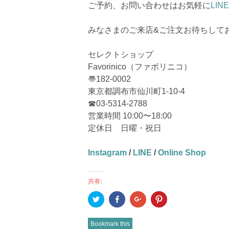
ご予約、お問い合わせはお気軽に
LINE
みなさまのご来店&ご注文お待ちして
セレクトショップ
Favorinico（ファボリニコ）
〠182-0002
東京都調布市仙川町1-10-4
☎︎03-5314-2788
営業時間 10:00〜18:00
定休日 日曜・祝日
Instagram
/
LINE
/
Online Shop
共有:
ク
Facebook
ク
ク
リ
で
リ
リ
ッ
共
ッ
ッ
ク
有
ク
ク
し
(新
し
し
Bookmark this
て
し
て
て