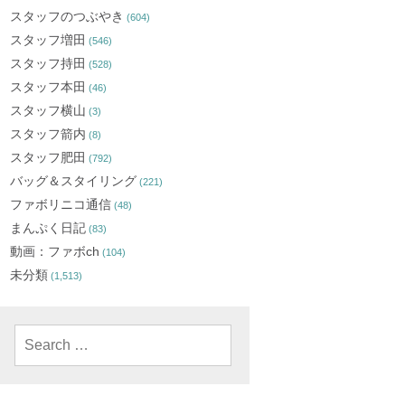
スタッフのつぶやき
(604)
スタッフ増田
(546)
スタッフ持田
(528)
スタッフ本田
(46)
スタッフ横山
(3)
スタッフ箭内
(8)
スタッフ肥田
(792)
バッグ＆スタイリング
(221)
ファボリニコ通信
(48)
まんぷく日記
(83)
動画：ファボch
(104)
未分類
(1,513)
Search
for: