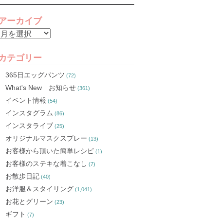
アーカイブ
ア
ー
カ
カテゴリー
イ
365日エッグパンツ
(72)
ブ
What's New お知らせ
(361)
イベント情報
(54)
インスタグラム
(86)
インスタライブ
(25)
オリジナルマスクスプレー
(13)
お客様から頂いた簡単レシピ
(1)
お客様のステキな着こなし
(7)
お散歩日記
(40)
お洋服＆スタイリング
(1,041)
お花とグリーン
(23)
ギフト
(7)