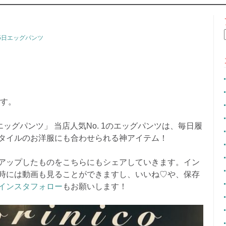
CONTENT
65日エッグパンツ
です。
ッグパンツ」 当店人気No. 1のエッグパンツは、毎日履
タイルのお洋服にも合わせられる神アイテム！
アップしたものをこちらにもシェアしていきます。イン
時には動画も見ることができますし、いいね♡や、保存
インスタフォロー
もお願いします！