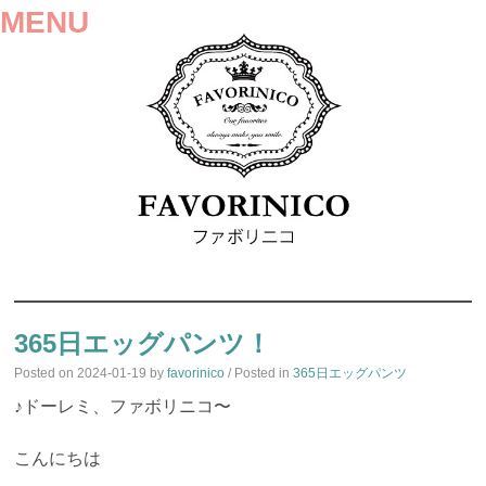
MENU
SKIP
TO
365日エッグパンツ！
CONTENT
Posted on
2024-01-19
by
favorinico
/ Posted in
365日エッグパンツ
♪ドーレミ、ファボリニコ〜
こんにちは