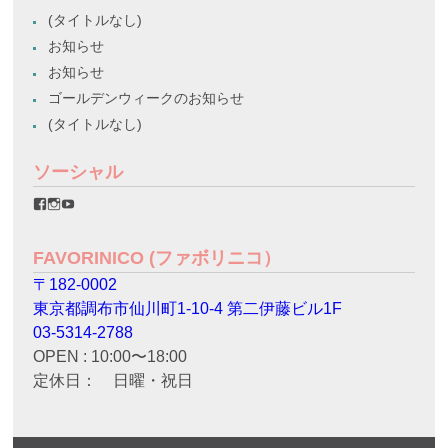
(タイトルなし)
お知らせ
お知らせ
ゴールデンウィークのお知らせ
(タイトルなし)
ソーシャル
favorinico.jp
favorinico.jp
staff.favorinico
さ
さ
さ
ん
ん
ん
の
の
の
FAVORINICO (ファボリニコ）
プ
プ
プ
ロ
ロ
ロ
〒182-0002
フ
フ
フ
ィ
ィ
ィ
東京都調布市仙川町1-10-4 第二伊藤ビル1F
ー
ー
ー
ル
ル
ル
03-5314-2788
を
を
を
OPEN : 10:00〜18:00
Facebook
Instagram
YouTube
で
で
で
定休日： 日曜・祝日
表
表
表
示
示
示