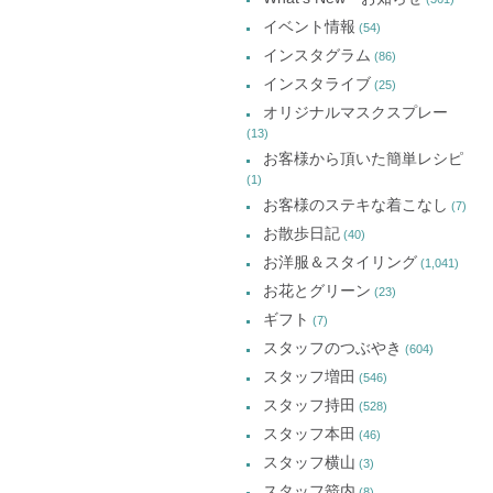
ウ
ウ
ウ
カ
で
で
で
イベント情報
(54)
開
開
開
イ
き
き
き
インスタグラム
ま
ま
ま
(86)
ブ
す)
す)
す)
インスタライブ
(25)
オリジナルマスクスプレー
(13)
お客様から頂いた簡単レシピ
(1)
お客様のステキな着こなし
(7)
お散歩日記
(40)
お洋服＆スタイリング
(1,041)
お花とグリーン
(23)
ギフト
(7)
スタッフのつぶやき
(604)
スタッフ増田
(546)
スタッフ持田
(528)
スタッフ本田
(46)
スタッフ横山
(3)
スタッフ箭内
(8)