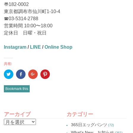
〠182-0002
東京都調布市仙川町1-10-4
☎︎03-5314-2788
営業時間 10:00〜18:00
定休日 日曜・祝日
Instagram
/
LINE
/
Online Shop
共有:
ク
Facebook
ク
ク
リ
で
リ
リ
ッ
共
ッ
ッ
ク
有
ク
ク
し
(新
し
し
Bookmark this
て
し
て
て
Twitter
い
Google+
Pinterest
で
ウ
で
で
共
ィ
共
共
有
ン
有
有
POST
(新
ド
(新
(新
し
ウ
し
し
アーカイブ
カテゴリー
い
で
い
い
NAVIGATION
ウ
開
ウ
ウ
ア
ィ
き
ィ
ィ
365日エッグパンツ
(72)
ン
ま
ン
ン
ー
ド
す)
ド
ド
What's New お知らせ
(361)