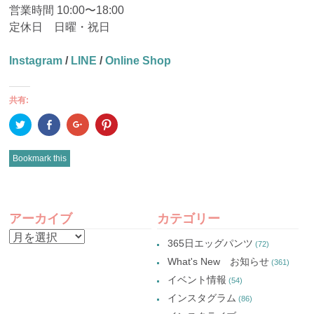
営業時間 10:00〜18:00
定休日 日曜・祝日
Instagram
/
LINE
/
Online Shop
共有:
ク
Facebook
ク
ク
リ
で
リ
リ
ッ
共
ッ
ッ
ク
有
ク
ク
し
(新
し
し
Bookmark this
て
し
て
て
Twitter
い
Google+
Pinterest
で
ウ
で
で
共
ィ
共
共
有
ン
有
有
POST
(新
ド
(新
(新
し
ウ
し
し
アーカイブ
カテゴリー
い
で
い
い
NAVIGATION
ウ
開
ウ
ウ
ア
ィ
き
ィ
ィ
365日エッグパンツ
(72)
ン
ま
ン
ン
ー
ド
す)
ド
ド
What's New お知らせ
(361)
ウ
ウ
ウ
カ
で
で
で
イベント情報
(54)
開
開
開
イ
き
き
き
インスタグラム
ま
ま
ま
(86)
ブ
す)
す)
す)